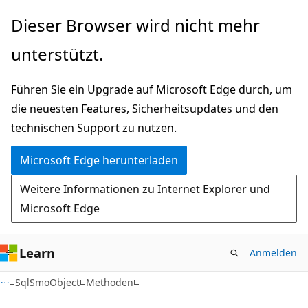
Zu
Zur
Dieser Browser wird nicht mehr
Hauptinhalt
Seitennavigation
unterstützt.
wechseln
springen
Führen Sie ein Upgrade auf Microsoft Edge durch, um
die neuesten Features, Sicherheitsupdates und den
technischen Support zu nutzen.
Microsoft Edge herunterladen
Weitere Informationen zu Internet Explorer und
Microsoft Edge
Learn
Anmelden
C#
SqlSmoObject
Methoden