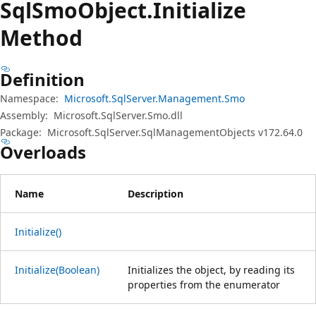
Sql
Smo
Object.
Initialize
Method
Definition
Namespace:
Microsoft.SqlServer.Management.Smo
Assembly:
Microsoft.SqlServer.Smo.dll
Package:
Microsoft.SqlServer.SqlManagementObjects v172.64.0
Overloads
Name
Description
Initialize()
Initialize(Boolean)
Initializes the object, by reading its
properties from the enumerator