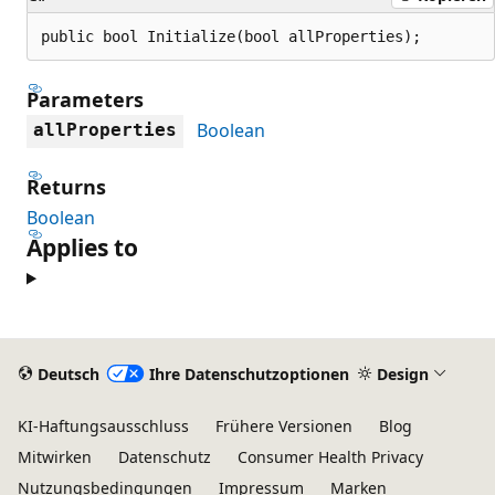
public bool Initialize(bool allProperties);
Parameters
Boolean
allProperties
Returns
Boolean
Applies to
Lesemodus
deaktiviert
Deutsch
Ihre Datenschutzoptionen
Design
KI-Haftungsausschluss
Frühere Versionen
Blog
Mitwirken
Datenschutz
Consumer Health Privacy
Nutzungsbedingungen
Impressum
Marken