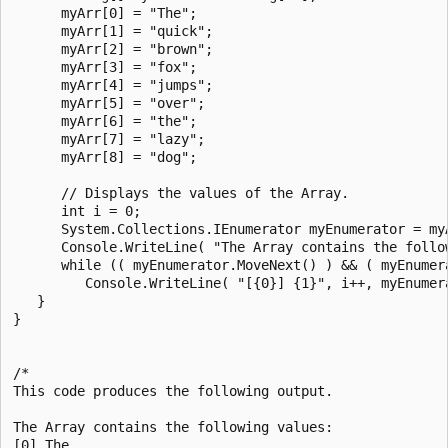
      myArr[0] = "The";

      myArr[1] = "quick";

      myArr[2] = "brown";

      myArr[3] = "fox";

      myArr[4] = "jumps";

      myArr[5] = "over";

      myArr[6] = "the";

      myArr[7] = "lazy";

      myArr[8] = "dog";

      // Displays the values of the Array.

      int i = 0;

      System.Collections.IEnumerator myEnumerator = myA
      Console.WriteLine( "The Array contains the follow
      while (( myEnumerator.MoveNext() ) && ( myEnumera
         Console.WriteLine( "[{0}] {1}", i++, myEnumera
   }

}

/*

This code produces the following output.

The Array contains the following values:

[0] The
