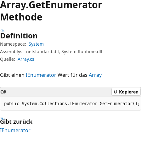
Array.
Get
Enumerator
Methode
Definition
Namespace:
System
Assemblys:
netstandard.dll, System.Runtime.dll
Quelle:
Array.cs
Gibt einen
IEnumerator
Wert für das
Array
.
C#
Kopieren
public System.Collections.IEnumerator GetEnumerator();
Gibt zurück
IEnumerator