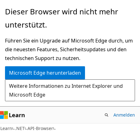
Zu
Zur
Dieser Browser wird nicht mehr
Hauptinhalt
Seitennavigation
unterstützt.
wechseln
springen
Führen Sie ein Upgrade auf Microsoft Edge durch, um
die neuesten Features, Sicherheitsupdates und den
technischen Support zu nutzen.
Microsoft Edge herunterladen
Weitere Informationen zu Internet Explorer und
Microsoft Edge
Learn
Anmelden
C#
Learn
.NET
API-Browser