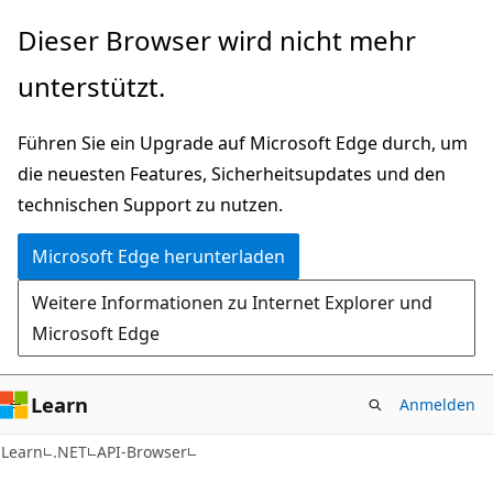
Zu
Zur
Dieser Browser wird nicht mehr
Hauptinhalt
Seitennavigation
unterstützt.
wechseln
springen
Führen Sie ein Upgrade auf Microsoft Edge durch, um
die neuesten Features, Sicherheitsupdates und den
technischen Support zu nutzen.
Microsoft Edge herunterladen
Weitere Informationen zu Internet Explorer und
Microsoft Edge
Learn
Anmelden
C#
Learn
.NET
API-Browser