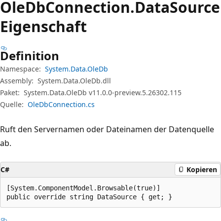
Ole
DbConnection.
Data
Source
Eigenschaft
Definition
Namespace:
System.Data.OleDb
Assembly:
System.Data.OleDb.dll
Paket:
System.Data.OleDb v11.0.0-preview.5.26302.115
Quelle:
OleDbConnection.cs
Ruft den Servernamen oder Dateinamen der Datenquelle
ab.
C#
Kopieren
[System.ComponentModel.Browsable(true)]

public override string DataSource { get; }