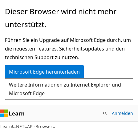
Zu
Zur
Dieser Browser wird nicht mehr
Hauptinhalt
Seitennavigation
unterstützt.
wechseln
springen
Führen Sie ein Upgrade auf Microsoft Edge durch, um
die neuesten Features, Sicherheitsupdates und den
technischen Support zu nutzen.
Microsoft Edge herunterladen
Weitere Informationen zu Internet Explorer und
Microsoft Edge
Learn
Anmelden
C#
Learn
.NET
API-Browser