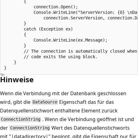
        {

            connection.Open();

            Console.WriteLine("ServerVersion: {0} \nDat
                connection.ServerVersion, connection.Da
        }

        catch (Exception ex)

        {

            Console.WriteLine(ex.Message);

        }

        // The connection is automatically closed when 
        // code exits the using block.

    }

Hinweise
Wenn die Verbindung mit der Datenbank geschlossen
wird, gibt die
Eigenschaft das für das
DataSource
Datenquellenstichwort enthaltene Element zurück
. Wenn die Verbindung geöffnet ist und
ConnectionString
der
Wert des Datenquellenstichworts
ConnectionString
mit "|datadirectory|" beginnt, gibt die Eigenschaft nur für