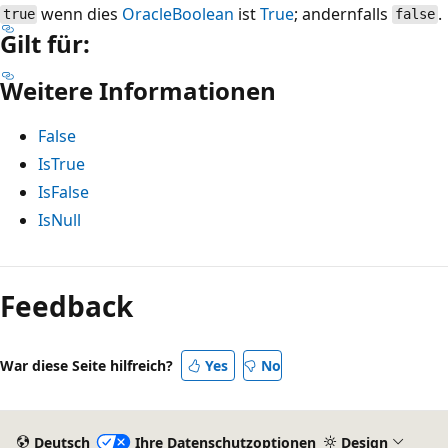
wenn dies
OracleBoolean
ist
True
; andernfalls
.
true
false
Gilt für:
Weitere Informationen
False
IsTrue
IsFalse
IsNull
Lesemodus
deaktiviert
Feedback
War diese Seite hilfreich?
Yes
No
Deutsch
Ihre Datenschutzoptionen
Design