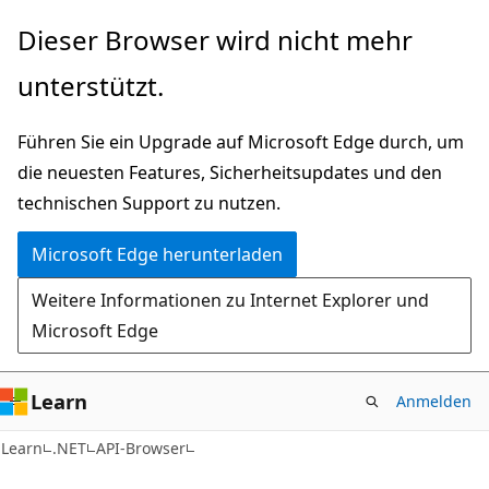
Zu
Zur
Dieser Browser wird nicht mehr
Hauptinhalt
Seitennavigation
unterstützt.
wechseln
springen
Führen Sie ein Upgrade auf Microsoft Edge durch, um
die neuesten Features, Sicherheitsupdates und den
technischen Support zu nutzen.
Microsoft Edge herunterladen
Weitere Informationen zu Internet Explorer und
Microsoft Edge
Learn
Anmelden
C#
Learn
.NET
API-Browser