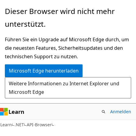
Zu
Zur
Dieser Browser wird nicht mehr
Hauptinhalt
Seitennavigation
unterstützt.
wechseln
springen
Führen Sie ein Upgrade auf Microsoft Edge durch, um
die neuesten Features, Sicherheitsupdates und den
technischen Support zu nutzen.
Microsoft Edge herunterladen
Weitere Informationen zu Internet Explorer und
Microsoft Edge
Learn
Anmelden
C#
Learn
.NET
API-Browser