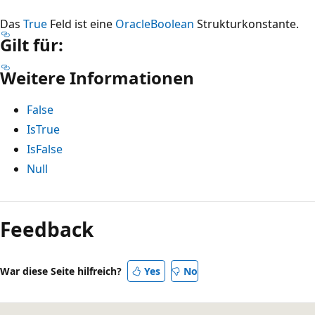
Das
True
Feld ist eine
OracleBoolean
Strukturkonstante.
Gilt für:
Weitere Informationen
False
IsTrue
IsFalse
Null
Lesemodus
deaktiviert
Feedback
War diese Seite hilfreich?
Yes
No