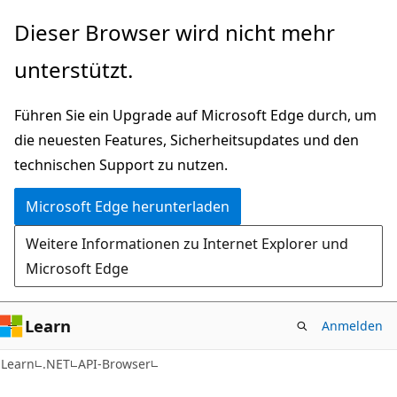
Zu
Zur
Dieser Browser wird nicht mehr
Hauptinhalt
Seitennavigation
unterstützt.
wechseln
springen
Führen Sie ein Upgrade auf Microsoft Edge durch, um
die neuesten Features, Sicherheitsupdates und den
technischen Support zu nutzen.
Microsoft Edge herunterladen
Weitere Informationen zu Internet Explorer und
Microsoft Edge
Learn
Anmelden
C#
Learn
.NET
API-Browser