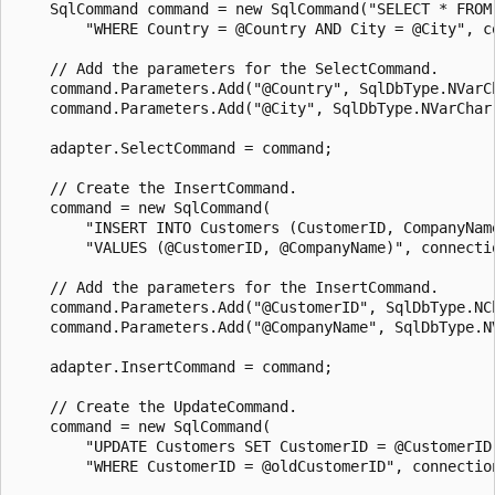
    SqlCommand command = new SqlCommand("SELECT * FROM 
        "WHERE Country = @Country AND City = @City", co
    // Add the parameters for the SelectCommand.

    command.Parameters.Add("@Country", SqlDbType.NVarCh
    command.Parameters.Add("@City", SqlDbType.NVarChar,
    adapter.SelectCommand = command;

    // Create the InsertCommand.

    command = new SqlCommand(

        "INSERT INTO Customers (CustomerID, CompanyName
        "VALUES (@CustomerID, @CompanyName)", connectio
    // Add the parameters for the InsertCommand.

    command.Parameters.Add("@CustomerID", SqlDbType.NCh
    command.Parameters.Add("@CompanyName", SqlDbType.NV
    adapter.InsertCommand = command;

    // Create the UpdateCommand.

    command = new SqlCommand(

        "UPDATE Customers SET CustomerID = @CustomerID,
        "WHERE CustomerID = @oldCustomerID", connection