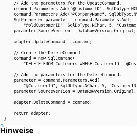
    // Add the parameters for the UpdateCommand.

    command.Parameters.Add("@CustomerID", SqlDbType.NCh
    command.Parameters.Add("@CompanyName", SqlDbType.NV
    SqlParameter parameter = command.Parameters.Add(

        "@oldCustomerID", SqlDbType.NChar, 5, "Customer
    parameter.SourceVersion = DataRowVersion.Original;

    adapter.UpdateCommand = command;

    // Create the DeleteCommand.

    command = new SqlCommand(

        "DELETE FROM Customers WHERE CustomerID = @Cust
    // Add the parameters for the DeleteCommand.

    parameter = command.Parameters.Add(

        "@CustomerID", SqlDbType.NChar, 5, "CustomerID"
    parameter.SourceVersion = DataRowVersion.Original;

    adapter.DeleteCommand = command;

    return adapter;

Hinweise