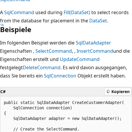
A
SqlCommand
used during
Fill(DataSet)
to select records
from the database for placement in the
DataSet
.
Beispiele
Im folgenden Beispiel werden die
SqlDataAdapter
Eigenschaften ,
SelectCommand
, ,
InsertCommand
und die
Eigenschaften erstellt und
UpdateCommand
festgelegt
DeleteCommand
. Es wird davon ausgegangen,
dass Sie bereits ein
SqlConnection
Objekt erstellt haben.
C#
Kopieren
public static SqlDataAdapter CreateCustomerAdapter(

    SqlConnection connection)

{

    SqlDataAdapter adapter = new SqlDataAdapter();

    // Create the SelectCommand.
