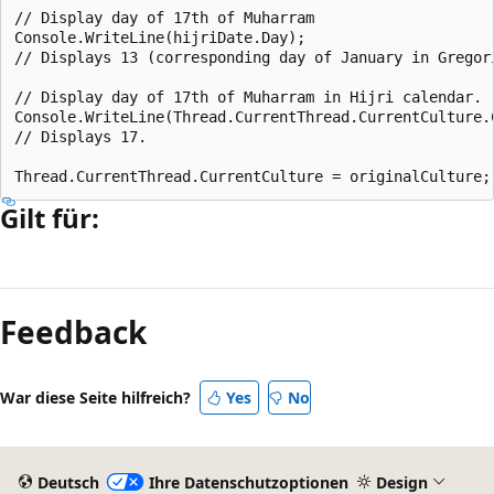
// Display day of 17th of Muharram

Console.WriteLine(hijriDate.Day);

// Displays 13 (corresponding day of January in Gregori
// Display day of 17th of Muharram in Hijri calendar.

Console.WriteLine(Thread.CurrentThread.CurrentCulture.
// Displays 17.

Gilt für:
Lesemodus
deaktiviert
Feedback
War diese Seite hilfreich?
Yes
No
Deutsch
Ihre Datenschutzoptionen
Design