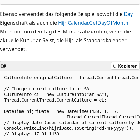
Ebenso verwendet das folgende Beispiel sowohl die
Day
Eigenschaft als auch die
HijriCalendar.GetDayOfMonth
Methode, um den Tag des Monats abzurufen, wenn die
aktuelle Kultur ar-SAist, die Hijri als Standardkalender
verwendet.
C#
Kopieren
CultureInfo originalCulture = Thread.CurrentThread.Curr
// Change current culture to ar-SA.

CultureInfo ci = new CultureInfo("ar-SA");

Thread.CurrentThread.CurrentCulture = ci;

DateTime hijriDate = new DateTime(1430, 1, 17,

                         Thread.CurrentThread.CurrentCu
// Display date (uses calendar of current culture by de
Console.WriteLine(hijriDate.ToString("dd-MM-yyyy"));

// Displays 17-01-1430.
