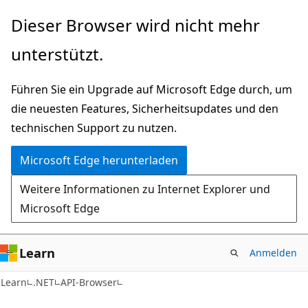
Zu
Zur
Dieser Browser wird nicht mehr
Hauptinhalt
Seitennavigation
unterstützt.
wechseln
springen
Führen Sie ein Upgrade auf Microsoft Edge durch, um
die neuesten Features, Sicherheitsupdates und den
technischen Support zu nutzen.
Microsoft Edge herunterladen
Weitere Informationen zu Internet Explorer und
Microsoft Edge
Learn
Anmelden
C#
Learn
.NET
API-Browser