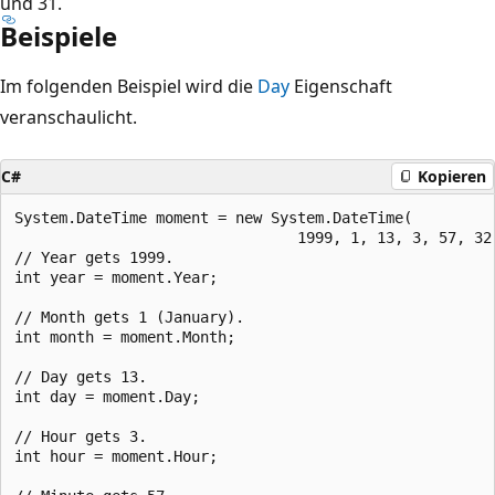
und 31.
Beispiele
Im folgenden Beispiel wird die
Day
Eigenschaft
veranschaulicht.
C#
Kopieren
System.DateTime moment = new System.DateTime(

                                1999, 1, 13, 3, 57, 32,
// Year gets 1999.

int year = moment.Year;

// Month gets 1 (January).

int month = moment.Month;

// Day gets 13.

int day = moment.Day;

// Hour gets 3.

int hour = moment.Hour;
