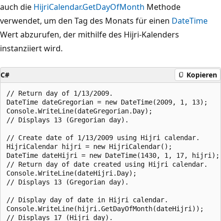
auch die
HijriCalendar.GetDayOfMonth
Methode
verwendet, um den Tag des Monats für einen
DateTime
Wert abzurufen, der mithilfe des Hijri-Kalenders
instanziiert wird.
C#
Kopieren
// Return day of 1/13/2009.

DateTime dateGregorian = new DateTime(2009, 1, 13);

Console.WriteLine(dateGregorian.Day);

// Displays 13 (Gregorian day).

// Create date of 1/13/2009 using Hijri calendar.

HijriCalendar hijri = new HijriCalendar();

DateTime dateHijri = new DateTime(1430, 1, 17, hijri);

// Return day of date created using Hijri calendar.

Console.WriteLine(dateHijri.Day);

// Displays 13 (Gregorian day).

// Display day of date in Hijri calendar.

Console.WriteLine(hijri.GetDayOfMonth(dateHijri));
