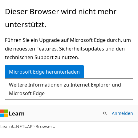
Zu
Zur
Dieser Browser wird nicht mehr
Hauptinhalt
Seitennavigation
unterstützt.
wechseln
springen
Führen Sie ein Upgrade auf Microsoft Edge durch, um
die neuesten Features, Sicherheitsupdates und den
technischen Support zu nutzen.
Microsoft Edge herunterladen
Weitere Informationen zu Internet Explorer und
Microsoft Edge
Learn
Anmelden
C#
Learn
.NET
API-Browser