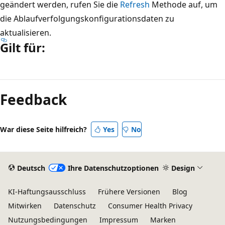
geändert werden, rufen Sie die
Refresh
Methode auf, um
die Ablaufverfolgungskonfigurationsdaten zu
aktualisieren.
Gilt für:
Lesemodus
deaktiviert
Feedback
War diese Seite hilfreich?
Yes
No
Deutsch
Ihre Datenschutzoptionen
Design
KI-Haftungsausschluss
Frühere Versionen
Blog
Mitwirken
Datenschutz
Consumer Health Privacy
Nutzungsbedingungen
Impressum
Marken