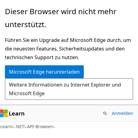
Zu
Zur
Dieser Browser wird nicht mehr
Hauptinhalt
Seitennavigation
unterstützt.
wechseln
springen
Führen Sie ein Upgrade auf Microsoft Edge durch, um
die neuesten Features, Sicherheitsupdates und den
technischen Support zu nutzen.
Microsoft Edge herunterladen
Weitere Informationen zu Internet Explorer und
Microsoft Edge
Learn
Anmelden
C#
Learn
.NET
API-Browser