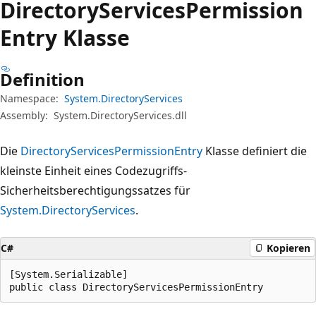
Directory
Services
Permission
Entry Klasse
Definition
Namespace:
System.DirectoryServices
Assembly:
System.DirectoryServices.dll
Die
DirectoryServicesPermissionEntry
Klasse definiert die
kleinste Einheit eines Codezugriffs-
Sicherheitsberechtigungssatzes für
System.DirectoryServices
.
C#
Kopieren
[System.Serializable]

public class DirectoryServicesPermissionEntry