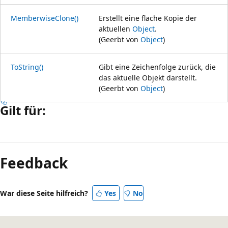
MemberwiseClone()
Erstellt eine flache Kopie der
aktuellen
Object
.
(Geerbt von
Object
)
ToString()
Gibt eine Zeichenfolge zurück, die
das aktuelle Objekt darstellt.
(Geerbt von
Object
)
Gilt für:
Lesemodus
deaktiviert
Feedback
War diese Seite hilfreich?
Yes
No