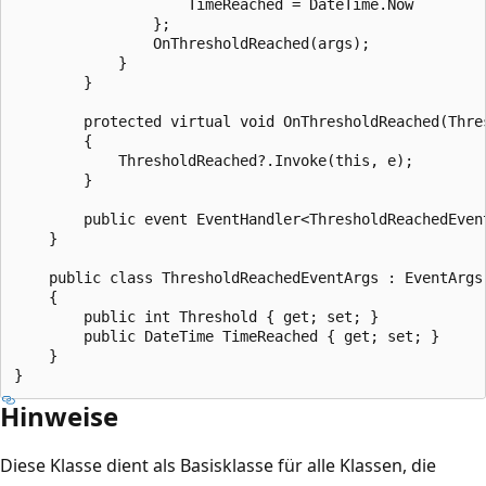
                    TimeReached = DateTime.Now

                };

                OnThresholdReached(args);

            }

        }

        protected virtual void OnThresholdReached(Thres
        {

            ThresholdReached?.Invoke(this, e);

        }

        public event EventHandler<ThresholdReachedEvent
    }

    public class ThresholdReachedEventArgs : EventArgs

    {

        public int Threshold { get; set; }

        public DateTime TimeReached { get; set; }

    }

Hinweise
Diese Klasse dient als Basisklasse für alle Klassen, die