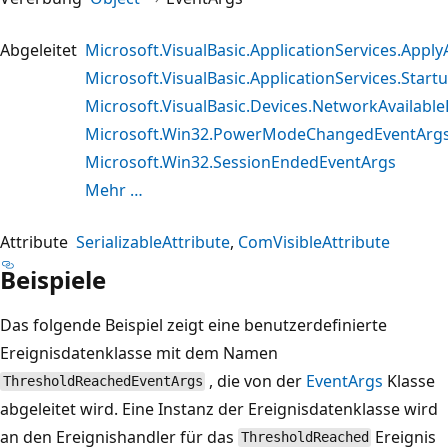
Abgeleitet
Microsoft.VisualBasic.ApplicationServices.Appl
Microsoft.VisualBasic.ApplicationServices.Star
Microsoft.VisualBasic.Devices.NetworkAvailabl
Microsoft.Win32.PowerModeChangedEventArg
Microsoft.Win32.SessionEndedEventArgs
Mehr …
Attribute
SerializableAttribute
ComVisibleAttribute
Beispiele
Das folgende Beispiel zeigt eine benutzerdefinierte
Ereignisdatenklasse mit dem Namen
, die von der
EventArgs
Klasse
ThresholdReachedEventArgs
abgeleitet wird. Eine Instanz der Ereignisdatenklasse wird
an den Ereignishandler für das
Ereignis
ThresholdReached