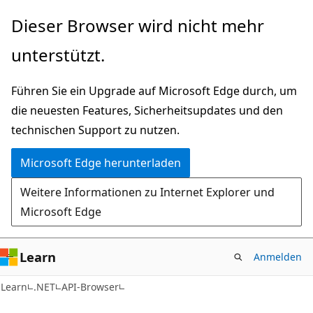
Zu
Zur
Dieser Browser wird nicht mehr
Hauptinhalt
Seitennavigation
unterstützt.
wechseln
springen
Führen Sie ein Upgrade auf Microsoft Edge durch, um
die neuesten Features, Sicherheitsupdates und den
technischen Support zu nutzen.
Microsoft Edge herunterladen
Weitere Informationen zu Internet Explorer und
Microsoft Edge
Learn
Anmelden
C#
Learn
.NET
API-Browser