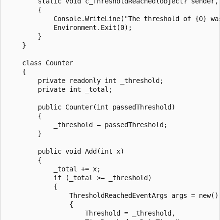
        static void c_ThresholdReached(object? sender, 
        {

            Console.WriteLine("The threshold of {0} wa
            Environment.Exit(0);

        }

    }

    class Counter

    {

        private readonly int _threshold;

        private int _total;

        public Counter(int passedThreshold)

        {

            _threshold = passedThreshold;

        }

        public void Add(int x)

        {

            _total += x;

            if (_total >= _threshold)

            {

                ThresholdReachedEventArgs args = new()

                {

                    Threshold = _threshold,
