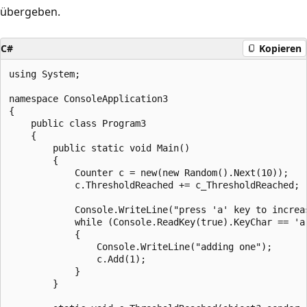
übergeben.
C#
Kopieren
using System;

namespace ConsoleApplication3

{

    public class Program3

    {

        public static void Main()

        {

            Counter c = new(new Random().Next(10));

            c.ThresholdReached += c_ThresholdReached;

            Console.WriteLine("press 'a' key to increas
            while (Console.ReadKey(true).KeyChar == 'a'
            {

                Console.WriteLine("adding one");

                c.Add(1);

            }

        }
