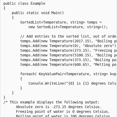
public class Example

{

    public static void Main()

    {

        SortedList<Temperature, string> temps =

            new SortedList<Temperature, string>();

        // Add entries to the sorted list, out of order
        temps.Add(new Temperature(2017.15), "Boiling po
        temps.Add(new Temperature(0), "Absolute zero");
        temps.Add(new Temperature(273.15), "Freezing po
        temps.Add(new Temperature(5100.15), "Boiling po
        temps.Add(new Temperature(373.15), "Boiling poi
        temps.Add(new Temperature(600.65), "Melting poi
        foreach( KeyValuePair<Temperature, string> kvp 
        {

            Console.WriteLine("{0} is {1} degrees Cels
        }

    }

}

/* This example displays the following output:

      Absolute zero is -273.15 degrees Celsius.

      Freezing point of water is 0 degrees Celsius.

      Boiling point of water is 100 degrees Celsius.
