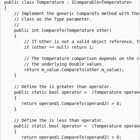
public class Temperature : IComparable<Temperature>

{

    // Implement the generic CompareTo method with the 
    // class as the Type parameter.

    //

    public int CompareTo(Temperature other)

    {

        // If other is not a valid object reference, th
        if (other == null) return 1;

        // The temperature comparison depends on the co
        // the underlying Double values.

        return m_value.CompareTo(other.m_value);

    }

    // Define the is greater than operator.

    public static bool operator >  (Temperature operand
    {

       return operand1.CompareTo(operand2) > 0;

    }

    // Define the is less than operator.

    public static bool operator <  (Temperature operand
    {

       return operand1.CompareTo(operand2) < 0;
