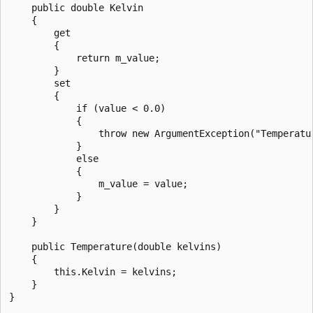
    public double Kelvin

    {

        get

        {

            return m_value;

        }

        set

        {

            if (value < 0.0)

            {

                throw new ArgumentException("Temperatu
            }

            else

            {

                m_value = value;

            }

        }

    }

    public Temperature(double kelvins)

    {

        this.Kelvin = kelvins;

    }

}
