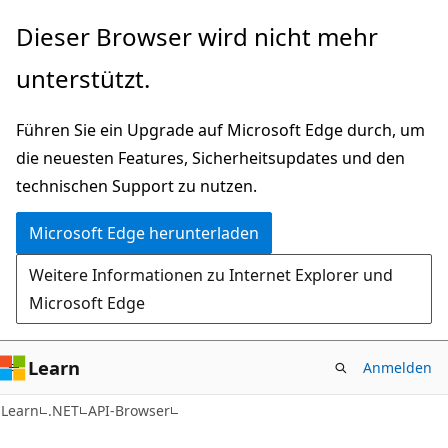
Zu
Zur
Dieser Browser wird nicht mehr
Hauptinhalt
Seitennavigation
unterstützt.
wechseln
springen
Führen Sie ein Upgrade auf Microsoft Edge durch, um
die neuesten Features, Sicherheitsupdates und den
technischen Support zu nutzen.
Microsoft Edge herunterladen
Weitere Informationen zu Internet Explorer und
Microsoft Edge
Learn
Anmelden
C#
Learn
.NET
API-Browser