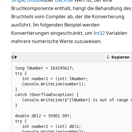
Bruchkomponente enthält, hängt die Behandlung des
Bruchteils vom Compiler ab, der die Konvertierung
ausführt. Im folgenden Beispiel werden
Konvertierungen eingeschränkt, um
Int32
Variablen
mehrere numerische Werte zuzuweisen.
C#
Kopieren
long lNumber = 163245617;

try {

   int number1 = (int) lNumber;

   Console.WriteLine(number1);

}

catch (OverflowException) {

   Console.WriteLine($"{lNumber} is out of range o
}

double dbl2 = 35901.997;

try {

   int number2 = (int) dbl2;

   Console.WriteLine(number2);
