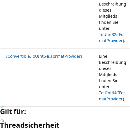
Beschreibung
dieses
Mitglieds
finden Sie
unter
ToUInt32(IFor
matProvider)
.
IConvertible.ToUInt64(IFormatProvider)
Eine
Beschreibung
dieses
Mitglieds
finden Sie
unter
ToUInt64(IFor
matProvider)
.
Gilt für:
Threadsicherheit