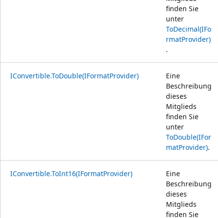
finden Sie
unter
ToDecimal(IFo
rmatProvider)
.
IConvertible.ToDouble(IFormatProvider)
Eine
Beschreibung
dieses
Mitglieds
finden Sie
unter
ToDouble(IFor
matProvider)
.
IConvertible.ToInt16(IFormatProvider)
Eine
Beschreibung
dieses
Mitglieds
finden Sie