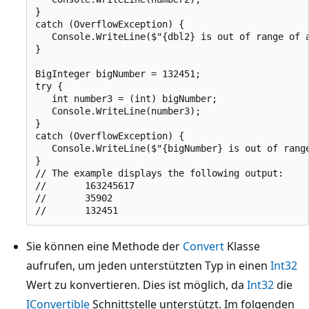
}

catch (OverflowException) {

   Console.WriteLine($"{dbl2} is out of range of a
}

BigInteger bigNumber = 132451;

try {

   int number3 = (int) bigNumber;

   Console.WriteLine(number3);

}

catch (OverflowException) {

   Console.WriteLine($"{bigNumber} is out of range
}

// The example displays the following output:

//       163245617

//       35902

Sie können eine Methode der
Convert
Klasse
aufrufen, um jeden unterstützten Typ in einen
Int32
Wert zu konvertieren. Dies ist möglich, da
Int32
die
IConvertible
Schnittstelle unterstützt. Im folgenden