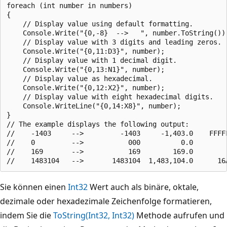
foreach (int number in numbers)

{

    // Display value using default formatting.

    Console.Write("{0,-8}  -->   ", number.ToString());
    // Display value with 3 digits and leading zeros.

    Console.Write("{0,11:D3}", number);

    // Display value with 1 decimal digit.

    Console.Write("{0,13:N1}", number);

    // Display value as hexadecimal.

    Console.Write("{0,12:X2}", number);

    // Display value with eight hexadecimal digits.

    Console.WriteLine("{0,14:X8}", number);

}

// The example displays the following output:

//    -1403     -->         -1403     -1,403.0    FFFFF
//    0         -->           000          0.0         
//    169       -->           169        169.0         
Sie können einen
Int32
Wert auch als binäre, oktale,
dezimale oder hexadezimale Zeichenfolge formatieren,
indem Sie die
ToString(Int32, Int32)
Methode aufrufen und