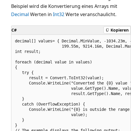
Beispiel wird die Konvertierung eines Arrays mit
Decimal
Werten in
Int32
Werte veranschaulicht.
C#
Kopieren
decimal[] values= { Decimal.MinValue, -1034.23m, -
                    199.55m, 9214.16m, Decimal.Max
int result;

foreach (decimal value in values)

{

   try {

      result = Convert.ToInt32(value);

      Console.WriteLine("Converted the {0} value '
                        value.GetType().Name, valu
                        result.GetType().Name, res
   }

   catch (OverflowException) {

      Console.WriteLine("{0} is outside the range 
                        value);

   }

}

// The example displays the following output:
