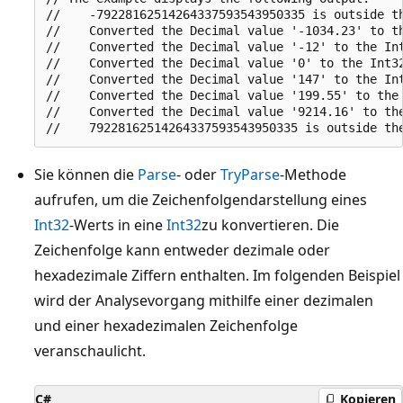
//    -79228162514264337593543950335 is outside th
//    Converted the Decimal value '-1034.23' to th
//    Converted the Decimal value '-12' to the Int
//    Converted the Decimal value '0' to the Int32
//    Converted the Decimal value '147' to the Int
//    Converted the Decimal value '199.55' to the 
//    Converted the Decimal value '9214.16' to the
Sie können die
Parse
- oder
TryParse
-Methode
aufrufen, um die Zeichenfolgendarstellung eines
Int32
-Werts in eine
Int32
zu konvertieren. Die
Zeichenfolge kann entweder dezimale oder
hexadezimale Ziffern enthalten. Im folgenden Beispiel
wird der Analysevorgang mithilfe einer dezimalen
und einer hexadezimalen Zeichenfolge
veranschaulicht.
C#
Kopieren