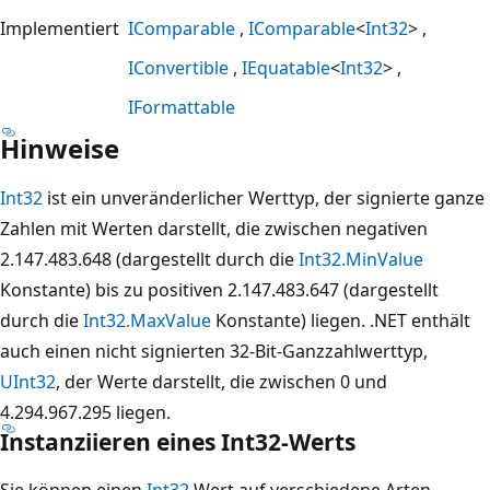
Implementiert
IComparable
IComparable
<
Int32
>
IConvertible
IEquatable
<
Int32
>
IFormattable
Hinweise
Int32
ist ein unveränderlicher Werttyp, der signierte ganze
Zahlen mit Werten darstellt, die zwischen negativen
2.147.483.648 (dargestellt durch die
Int32.MinValue
Konstante) bis zu positiven 2.147.483.647 (dargestellt
durch die
Int32.MaxValue
Konstante) liegen. .NET enthält
auch einen nicht signierten 32-Bit-Ganzzahlwerttyp,
UInt32
, der Werte darstellt, die zwischen 0 und
4.294.967.295 liegen.
Instanziieren eines Int32-Werts
Sie können einen
Int32
Wert auf verschiedene Arten