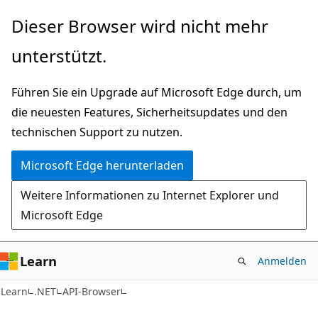
Zu
Zur
Dieser Browser wird nicht mehr
Hauptinhalt
Seitennavigation
unterstützt.
wechseln
springen
Führen Sie ein Upgrade auf Microsoft Edge durch, um
die neuesten Features, Sicherheitsupdates und den
technischen Support zu nutzen.
Microsoft Edge herunterladen
Weitere Informationen zu Internet Explorer und
Microsoft Edge
Learn
Anmelden
C#
Learn
.NET
API-Browser