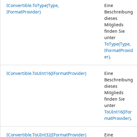
IConvertible.ToType(Type,
Eine
IFormatProvider)
Beschreibung
dieses
Mitglieds
finden Sie
unter
ToType(Type,
IFormatProvid
er)
.
IConvertible.ToUInt16(IFormatProvider)
Eine
Beschreibung
dieses
Mitglieds
finden Sie
unter
ToUInt16(IFor
matProvider)
.
IConvertible.ToUInt32(IFormatProvider)
Eine