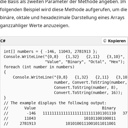
die Basis als zweiten Parameter der Methode angeben. Im
folgenden Beispiel wird diese Methode aufgerufen, um die
binäre, oktale und hexadezimale Darstellung eines Arrays
ganzzahliger Werte anzuzeigen.
C#
Kopieren
int[] numbers = { -146, 11043, 2781913 };

Console.WriteLine("{0,8}   {1,32}   {2,11}   {3,10}",

                  "Value", "Binary", "Octal", "Hex");

foreach (int number in numbers)

{

    Console.WriteLine("{0,8}   {1,32}   {2,11}   {3,10}
                      number, Convert.ToString(number, 
                      Convert.ToString(number, 8),

                      Convert.ToString(number, 16));

}

// The example displays the following output:

//       Value                             Binary      
//        -146   11111111111111111111111101101110   377
//       11043                     10101100100011      