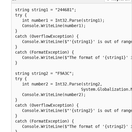
string string1 = "244681";

try {

   int number1 = Int32.Parse(string1);

   Console.WriteLine(number1);

}

catch (OverflowException) {

   Console.WriteLine($"'{string1}' is out of range
}

catch (FormatException) {

   Console.WriteLine($"The format of '{string1}' i
}

string string2 = "F9A3C";

try {

   int number2 = Int32.Parse(string2,

                            System.Globalization.N
   Console.WriteLine(number2);

}

catch (OverflowException) {

   Console.WriteLine($"'{string2}' is out of range
}

catch (FormatException) {

   Console.WriteLine($"The format of '{string2}' i
}
