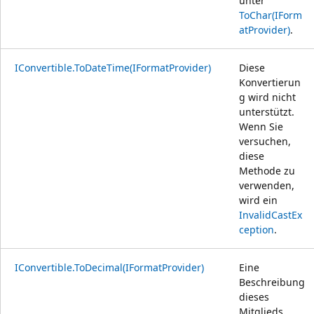
unter
ToChar(IForm
atProvider)
.
IConvertible.ToDateTime(IFormatProvider)
Diese
Konvertierun
g wird nicht
unterstützt.
Wenn Sie
versuchen,
diese
Methode zu
verwenden,
wird ein
InvalidCastEx
ception
.
IConvertible.ToDecimal(IFormatProvider)
Eine
Beschreibung
dieses
Mitglieds