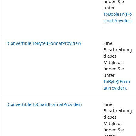
finden Sie
unter
ToBoolean(IFo
rmatProvider)
.
IConvertible.ToByte(IFormatProvider)
Eine
Beschreibung
dieses
Mitglieds
finden Sie
unter
ToByte(IForm
atProvider)
.
IConvertible.ToChar(IFormatProvider)
Eine
Beschreibung
dieses
Mitglieds
finden Sie