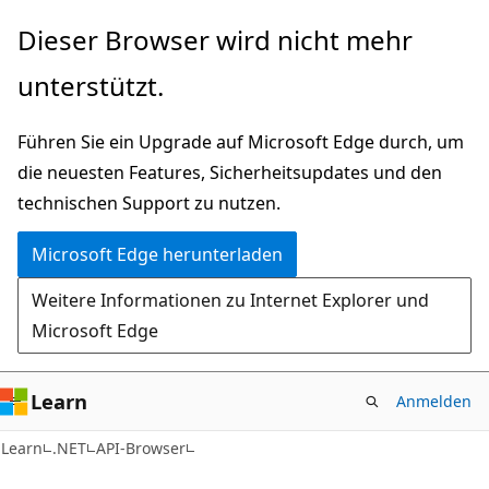
Zu
Zur
Dieser Browser wird nicht mehr
Hauptinhalt
Seitennavigation
unterstützt.
wechseln
springen
Führen Sie ein Upgrade auf Microsoft Edge durch, um
die neuesten Features, Sicherheitsupdates und den
technischen Support zu nutzen.
Microsoft Edge herunterladen
Weitere Informationen zu Internet Explorer und
Microsoft Edge
Learn
Anmelden
C#
Learn
.NET
API-Browser