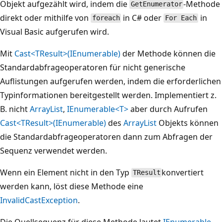
Objekt aufgezählt wird, indem die
-Methode
GetEnumerator
direkt oder mithilfe von
in C# oder
in
foreach
For Each
Visual Basic aufgerufen wird.
Mit
Cast<TResult>(IEnumerable)
der Methode können die
Standardabfrageoperatoren für nicht generische
Auflistungen aufgerufen werden, indem die erforderlichen
Typinformationen bereitgestellt werden. Implementiert z.
B. nicht
ArrayList
,
IEnumerable<T>
aber durch Aufrufen
Cast<TResult>(IEnumerable)
des
ArrayList
Objekts können
die Standardabfrageoperatoren dann zum Abfragen der
Sequenz verwendet werden.
Wenn ein Element nicht in den Typ
konvertiert
TResult
werden kann, löst diese Methode eine
InvalidCastException
.
Die Quellsequenz für diese Methode lautet
IEnumerable
,