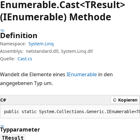
Enumerable.
Cast<TResult>
(IEnumerable) Methode
Definition
Namespace:
System.Linq
Assemblys:
netstandard.dll, System.Linq.dll
Quelle:
Cast.cs
Wandelt die Elemente eines
IEnumerable
in den
angegebenen Typ um.
C#
Kopieren
public static System.Collections.Generic.IEnumerable<T
Typparameter
TResult