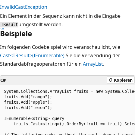
InvalidCastException
Ein Element in der Sequenz kann nicht in die Eingabe
umgestellt werden.
TResult
Beispiele
Im folgenden Codebeispiel wird veranschaulicht, wie
Cast<TResult>(IEnumerable)
Sie die Verwendung der
Standardabfrageoperatoren für ein
ArrayList
.
C#
Kopieren
System.Collections.ArrayList fruits = new System.Collec
fruits.Add("mango");

fruits.Add("apple");

fruits.Add("lemon");

IEnumerable<string> query =

    fruits.Cast<string>().OrderBy(fruit => fruit).Selec
// The following code, without the cast, doesn't compil