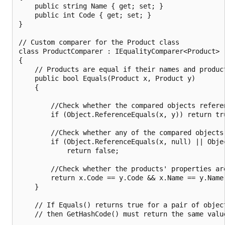
    public string Name { get; set; }

    public int Code { get; set; }

}

// Custom comparer for the Product class

class ProductComparer : IEqualityComparer<Product>

{

    // Products are equal if their names and product
    public bool Equals(Product x, Product y)

    {

        //Check whether the compared objects referen
        if (Object.ReferenceEquals(x, y)) return tru
        //Check whether any of the compared objects 
        if (Object.ReferenceEquals(x, null) || Objec
            return false;

        //Check whether the products' properties are
        return x.Code == y.Code && x.Name == y.Name;
    }

    // If Equals() returns true for a pair of object
    // then GetHashCode() must return the same value