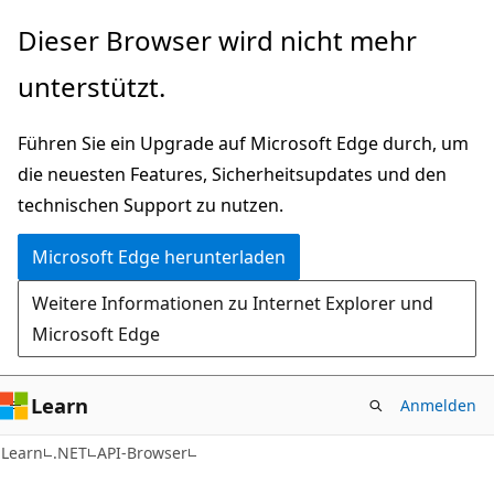
Zu
Zur
Dieser Browser wird nicht mehr
Hauptinhalt
Seitennavigation
unterstützt.
wechseln
springen
Führen Sie ein Upgrade auf Microsoft Edge durch, um
die neuesten Features, Sicherheitsupdates und den
technischen Support zu nutzen.
Microsoft Edge herunterladen
Weitere Informationen zu Internet Explorer und
Microsoft Edge
Learn
Anmelden
C#
Learn
.NET
API-Browser