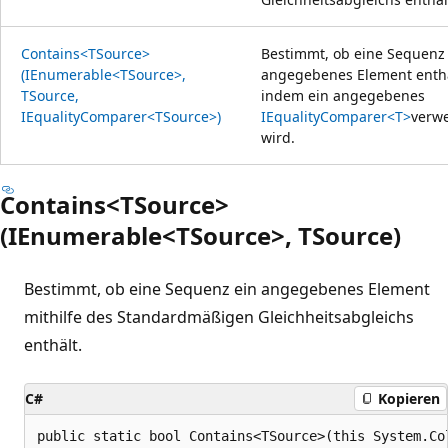
Contains<TSource>
Bestimmt, ob eine Sequenz
(IEnumerable<TSource>,
angegebenes Element enthä
TSource,
indem ein angegebenes
IEqualityComparer<TSource>)
IEqualityComparer<T>
verw
wird.
Contains<TSource>
(IEnumerable<TSource>, TSource)
Bestimmt, ob eine Sequenz ein angegebenes Element
mithilfe des Standardmäßigen Gleichheitsabgleichs
enthält.
C#
Kopieren
public static bool Contains<TSource>(this System.Co