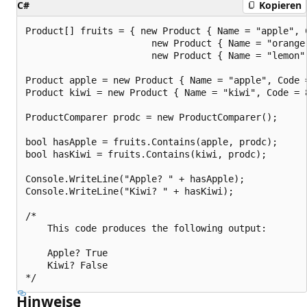
C#
Kopieren
Product[] fruits = { new Product { Name = "apple", C
                       new Product { Name = "orange"
                       new Product { Name = "lemon",
Product apple = new Product { Name = "apple", Code =
Product kiwi = new Product { Name = "kiwi", Code = 8
ProductComparer prodc = new ProductComparer();

bool hasApple = fruits.Contains(apple, prodc);

bool hasKiwi = fruits.Contains(kiwi, prodc);

Console.WriteLine("Apple? " + hasApple);

Console.WriteLine("Kiwi? " + hasKiwi);

/*

    This code produces the following output:

    Apple? True

    Kiwi? False

Hinweise