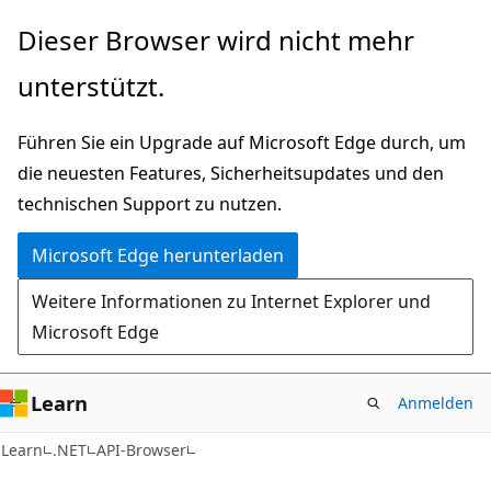
Zu
Zur
Dieser Browser wird nicht mehr
Hauptinhalt
Seitennavigation
unterstützt.
wechseln
springen
Führen Sie ein Upgrade auf Microsoft Edge durch, um
die neuesten Features, Sicherheitsupdates und den
technischen Support zu nutzen.
Microsoft Edge herunterladen
Weitere Informationen zu Internet Explorer und
Microsoft Edge
Learn
Anmelden
C#
Learn
.NET
API-Browser