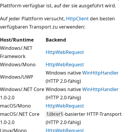
Plattform verfügbar ist, auf der sie ausgeführt wird.
Auf jeder Plattform versucht,
HttpClient
den besten
verfügbaren Transport zu verwenden:
Host/Runtime
Backend
Windows/.NET
HttpWebRequest
Framework
Windows/Mono
HttpWebRequest
Windows native
WinHttpHandler
Windows/UWP
(HTTP 2.0-fähig)
Windows/.NET Core
Windows native
WinHttpHandler
1.0-2.0
(HTTP 2.0-fähig)
macOS/Mono
HttpWebRequest
macOS/.NET Core
-basierter HTTP-Transport
libcurl
1.0-2.0
(HTTP 2.0-fähig)
Linux/Mono
HttpWebRequest