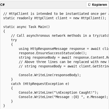
C#
Kopieren
// HttpClient is intended to be instantiated once per 
static readonly HttpClient client = new HttpClient();

static async Task Main()

{

    // Call asynchronous network methods in a try/catch
    try

    {

        using HttpResponseMessage response = await cli
        response.EnsureSuccessStatusCode();

        string responseBody = await response.Content.Re
        // Above three lines can be replaced with new h
        // string responseBody = await client.GetString
        Console.WriteLine(responseBody);

    }

    catch (HttpRequestException e)

    {

        Console.WriteLine("\nException Caught!");

        Console.WriteLine("Message :{0} ", e.Message);

    }
