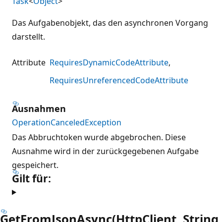
Task
<
Object
>
Das Aufgabenobjekt, das den asynchronen Vorgang
darstellt.
Attribute
RequiresDynamicCodeAttribute
RequiresUnreferencedCodeAttribute
Ausnahmen
OperationCanceledException
Das Abbruchtoken wurde abgebrochen. Diese
Ausnahme wird in der zurückgegebenen Aufgabe
gespeichert.
Gilt für:
GetFromJsonAsync(HttpClient, String,