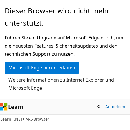
Zu
Zur
Dieser Browser wird nicht mehr
Hauptinhalt
Seitennavigation
unterstützt.
wechseln
springen
Führen Sie ein Upgrade auf Microsoft Edge durch, um
die neuesten Features, Sicherheitsupdates und den
technischen Support zu nutzen.
Microsoft Edge herunterladen
Weitere Informationen zu Internet Explorer und
Microsoft Edge
Learn
Anmelden
C#
Learn
.NET
API-Browser