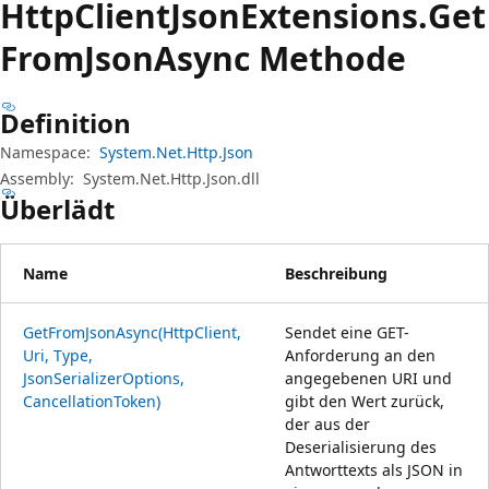
Http
Client
Json
Extensions.
Get
From
Json
Async Methode
Definition
Namespace:
System.Net.Http.Json
Assembly:
System.Net.Http.Json.dll
Überlädt
Name
Beschreibung
GetFromJsonAsync(HttpClient,
Sendet eine GET-
Uri, Type,
Anforderung an den
JsonSerializerOptions,
angegebenen URI und
CancellationToken)
gibt den Wert zurück,
der aus der
Deserialisierung des
Antworttexts als JSON in