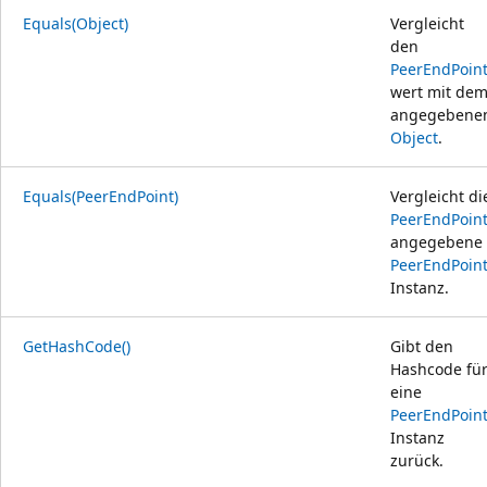
Equals(Object)
Vergleicht
den
PeerEndPoin
wert mit de
angegebene
Object
.
Equals(PeerEndPoint)
Vergleicht di
PeerEndPoin
angegebene
PeerEndPoin
Instanz.
GetHashCode()
Gibt den
Hashcode fü
eine
PeerEndPoin
Instanz
zurück.