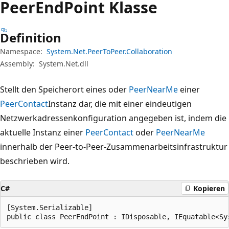
Peer
End
Point Klasse
Definition
Namespace:
System.Net.PeerToPeer.Collaboration
Assembly:
System.Net.dll
Stellt den Speicherort eines oder
PeerNearMe
einer
PeerContact
Instanz dar, die mit einer eindeutigen
Netzwerkadressenkonfiguration angegeben ist, indem die
aktuelle Instanz einer
PeerContact
oder
PeerNearMe
innerhalb der Peer-to-Peer-Zusammenarbeitsinfrastruktur
beschrieben wird.
C#
Kopieren
[System.Serializable]

public class PeerEndPoint : IDisposable, IEquatable<Sy