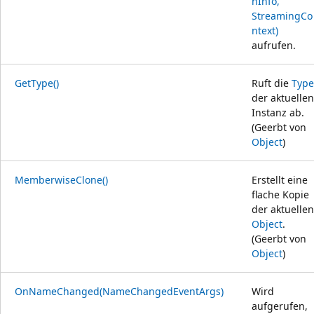
nInfo,
StreamingCo
ntext)
aufrufen.
GetType()
Ruft die
Type
der aktuellen
Instanz ab.
(Geerbt von
Object
)
MemberwiseClone()
Erstellt eine
flache Kopie
der aktuellen
Object
.
(Geerbt von
Object
)
OnNameChanged(NameChangedEventArgs)
Wird
aufgerufen,