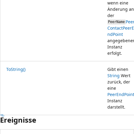
wenn eine
Änderung an
der
Pee
PeerName
Contact
PeerE
ndPoint
angegebene
Instanz
erfolgt.
ToString()
Gibt einen
String
Wert
zurück, der
eine
PeerEndPoin
Instanz
darstellt.
Ereignisse