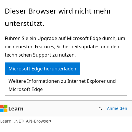
Zu
Zur
Dieser Browser wird nicht mehr
Hauptinhalt
Seitennavigation
unterstützt.
wechseln
springen
Führen Sie ein Upgrade auf Microsoft Edge durch, um
die neuesten Features, Sicherheitsupdates und den
technischen Support zu nutzen.
Microsoft Edge herunterladen
Weitere Informationen zu Internet Explorer und
Microsoft Edge
Learn
Anmelden
C#
Learn
.NET
API-Browser