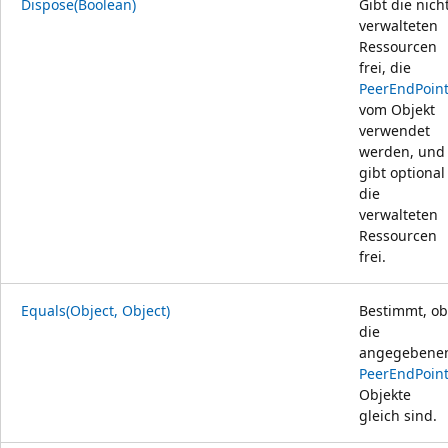
Dispose(Boolean)
Gibt die nich
verwalteten
Ressourcen
frei, die
PeerEndPoin
vom Objekt
verwendet
werden, und
gibt optional
die
verwalteten
Ressourcen
frei.
Equals(Object, Object)
Bestimmt, ob
die
angegebene
PeerEndPoin
Objekte
gleich sind.