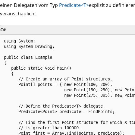
einen Delegaten vom Typ
Predicate<T>
explizit zu definiere
veranschaulicht.
C#
using System;

using System.Drawing;

public class Example

{

   public static void Main()

   {

      // Create an array of Point structures.

      Point[] points = { new Point(100, 200),

                         new Point(150, 250), new Point
                         new Point(275, 395), new Point
      // Define the Predicate<T> delegate.

      Predicate<Point> predicate = FindPoints;

      // Find the first Point structure for which X tim
      // is greater than 100000.

      Point first = Array.Find(points, predicate);
