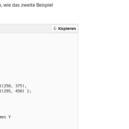
n, wie das zweite Beispiel
Kopieren
(250, 375),

(295, 450) };

es Y
