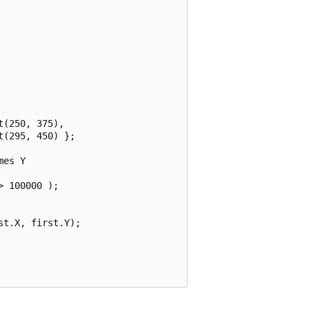
(250, 375),

(295, 450) };

es Y

 100000 );

t.X, first.Y);
