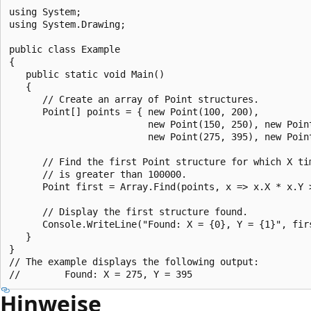
using System;

using System.Drawing;

public class Example

{

   public static void Main()

   {

      // Create an array of Point structures.

      Point[] points = { new Point(100, 200),

                         new Point(150, 250), new Point
                         new Point(275, 395), new Point
      // Find the first Point structure for which X tim
      // is greater than 100000.

      Point first = Array.Find(points, x => x.X * x.Y >
      // Display the first structure found.

      Console.WriteLine("Found: X = {0}, Y = {1}", firs
   }

}

// The example displays the following output:

Hinweise