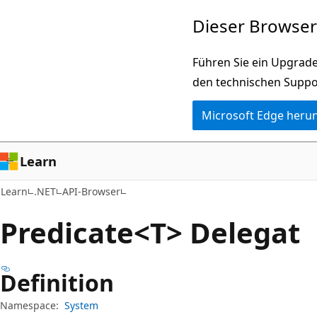
Zu
Zur
Dieser Browser 
Hauptinhalt
Seitennavigation
wechseln
springen
Führen Sie ein Upgrade
den technischen Suppo
Microsoft Edge heru
Learn
Learn
.NET
API-Browser
Predicate<T> Delegat
Definition
Namespace:
System