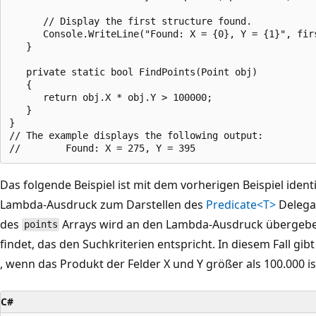
      // Display the first structure found.

      Console.WriteLine("Found: X = {0}, Y = {1}", firs
   }

   private static bool FindPoints(Point obj)

   {

      return obj.X * obj.Y > 100000;

   }

}

// The example displays the following output:

Das folgende Beispiel ist mit dem vorherigen Beispiel iden
Lambda-Ausdruck zum Darstellen des
Predicate<T>
Delega
des
Arrays wird an den Lambda-Ausdruck übergeben
points
findet, das den Suchkriterien entspricht. In diesem Fall g
, wenn das Produkt der Felder X und Y größer als 100.000 is
C#