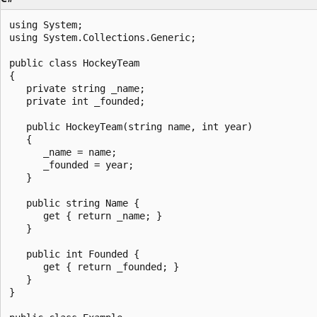
using System;

using System.Collections.Generic;

public class HockeyTeam

{

   private string _name;

   private int _founded;

   public HockeyTeam(string name, int year)

   {

      _name = name;

      _founded = year;

   }

   public string Name {

      get { return _name; }

   }

   public int Founded {

      get { return _founded; }

   }

}
