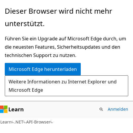
Zu
Zur
Dieser Browser wird nicht mehr
Hauptinhalt
Seitennavigation
unterstützt.
wechseln
springen
Führen Sie ein Upgrade auf Microsoft Edge durch, um
die neuesten Features, Sicherheitsupdates und den
technischen Support zu nutzen.
Microsoft Edge herunterladen
Weitere Informationen zu Internet Explorer und
Microsoft Edge
Learn
Anmelden
C#
Learn
.NET
API-Browser