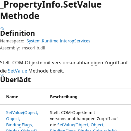
_Property
Info.
Set
Value
Methode
Definition
Namespace:
System.Runtime.InteropServices
Assembly:
mscorlib.dll
Stellt COM-Objekte mit versionsunabhängigen Zugriff auf
die
SetValue
Methode bereit.
Überlädt
Name
Beschreibung
SetValue(Object,
Stellt COM-Objekte mit
Object,
versionsunabhängigen Zugriff auf
BindingFlags,
die
SetValue(Object, Object,
Binder, Object[],
BindingFlags, Binder, CultureInfo)