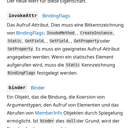
Der neue Wert für diese Eigenschaft.
BindingFlags
invokeAttr
Das Aufruf-Attribut. Dies muss eine Bitkennzeichnung
von
BindingFlags
:
, ,
,
InvokeMethod
CreateInstance
,
, ,
, ,
oder
Static
GetField
SetField
GetProperty
. Es muss ein geeignetes Aufruf-Attribut
SetProperty
angegeben werden. Wenn ein statisches Element
aufgerufen wird, muss die
Kennzeichnung
Static
festgelegt werden.
BindingFlags
Binder
binder
Ein Objekt, das die Bindung, die Koersion von
Argumenttypen, den Aufruf von Elementen und das
Abrufen von
MemberInfo
Objekten durch Spiegelung
ermöglicht. Ist
dies
der Grund, wird der
binder
null