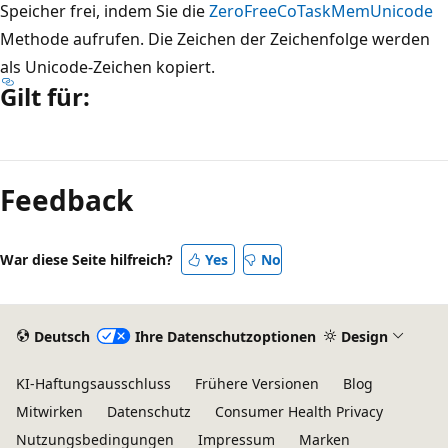
Speicher frei, indem Sie die
ZeroFreeCoTaskMemUnicode
Methode aufrufen. Die Zeichen der Zeichenfolge werden
als Unicode-Zeichen kopiert.
Gilt für:
Lesemodus
deaktiviert
Feedback
War diese Seite hilfreich?
Yes
No
Deutsch
Ihre Datenschutzoptionen
Design
KI-Haftungsausschluss
Frühere Versionen
Blog
Mitwirken
Datenschutz
Consumer Health Privacy
Nutzungsbedingungen
Impressum
Marken