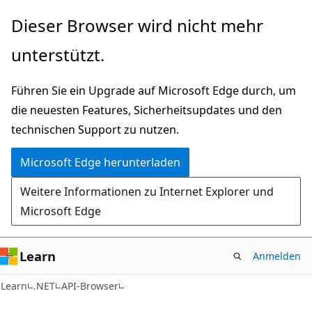
Zu
Zur
Dieser Browser wird nicht mehr
Hauptinhalt
Seitennavigation
unterstützt.
wechseln
springen
Führen Sie ein Upgrade auf Microsoft Edge durch, um
die neuesten Features, Sicherheitsupdates und den
technischen Support zu nutzen.
Microsoft Edge herunterladen
Weitere Informationen zu Internet Explorer und
Microsoft Edge
Learn
Anmelden
C#
Learn
.NET
API-Browser