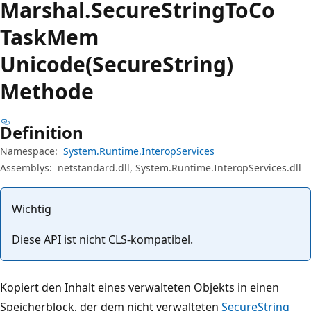
Marshal.
Secure
String
ToCo
Task
Mem
Unicode(SecureString)
Methode
Definition
Namespace:
System.Runtime.InteropServices
Assemblys:
netstandard.dll, System.Runtime.InteropServices.dll
Wichtig
Diese API ist nicht CLS-kompatibel.
Kopiert den Inhalt eines verwalteten Objekts in einen
Speicherblock, der dem nicht verwalteten
SecureString