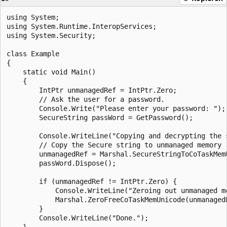
using System;

using System.Runtime.InteropServices;

using System.Security;

class Example

{

    static void Main()

    {

        IntPtr unmanagedRef = IntPtr.Zero;

        // Ask the user for a password.

        Console.Write("Please enter your password: ");

        SecureString passWord = GetPassword();

        Console.WriteLine("Copying and decrypting the s
        // Copy the Secure string to unmanaged memory (
        unmanagedRef = Marshal.SecureStringToCoTaskMemU
        passWord.Dispose();

        if (unmanagedRef != IntPtr.Zero) {

            Console.WriteLine("Zeroing out unmanaged me
            Marshal.ZeroFreeCoTaskMemUnicode(unmanagedR
        }

        Console.WriteLine("Done.");

    }
