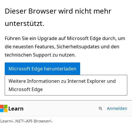
Zu
Zur
Dieser Browser wird nicht mehr
Hauptinhalt
Seitennavigation
unterstützt.
wechseln
springen
Führen Sie ein Upgrade auf Microsoft Edge durch, um
die neuesten Features, Sicherheitsupdates und den
technischen Support zu nutzen.
Microsoft Edge herunterladen
Weitere Informationen zu Internet Explorer und
Microsoft Edge
Learn
Anmelden
C#
Learn
.NET
API-Browser