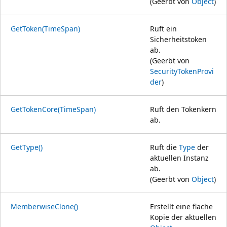
(Geerbt von
Object
)
GetToken(TimeSpan)
Ruft ein
Sicherheitstoken
ab.
(Geerbt von
SecurityTokenProvi
der
)
GetTokenCore(TimeSpan)
Ruft den Tokenkern
ab.
GetType()
Ruft die
Type
der
aktuellen Instanz
ab.
(Geerbt von
Object
)
MemberwiseClone()
Erstellt eine flache
Kopie der aktuellen