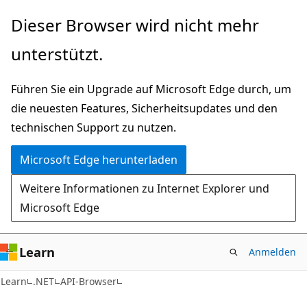
Zu
Zur
Dieser Browser wird nicht mehr
Hauptinhalt
Seitennavigation
unterstützt.
wechseln
springen
Führen Sie ein Upgrade auf Microsoft Edge durch, um
die neuesten Features, Sicherheitsupdates und den
technischen Support zu nutzen.
Microsoft Edge herunterladen
Weitere Informationen zu Internet Explorer und
Microsoft Edge
Learn
Anmelden
C#
Learn
.NET
API-Browser