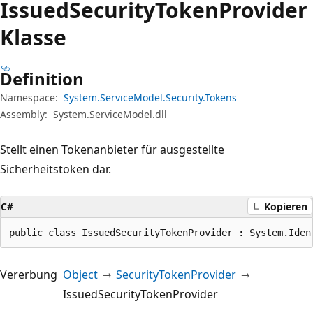
Issued
Security
Token
Provider
Klasse
Definition
Namespace:
System.ServiceModel.Security.Tokens
Assembly:
System.ServiceModel.dll
Stellt einen Tokenanbieter für ausgestellte
Sicherheitstoken dar.
C#
Kopieren
public class IssuedSecurityTokenProvider : System.Iden
Vererbung
Object
SecurityTokenProvider
IssuedSecurityTokenProvider