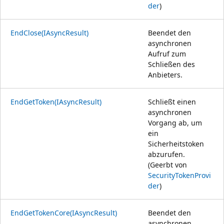
der
)
EndClose(IAsyncResult)
Beendet den
asynchronen
Aufruf zum
Schließen des
Anbieters.
EndGetToken(IAsyncResult)
Schließt einen
asynchronen
Vorgang ab, um
ein
Sicherheitstoken
abzurufen.
(Geerbt von
SecurityTokenProvi
der
)
EndGetTokenCore(IAsyncResult)
Beendet den
asynchronen