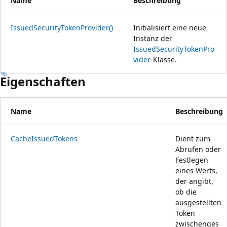
Name
Beschreibung
IssuedSecurityTokenProvider()
Initialisiert eine neue
Instanz der
IssuedSecurityTokenPro
vider
-Klasse.
Eigenschaften
Name
Beschreibung
CacheIssuedTokens
Dient zum
Abrufen oder
Festlegen
eines Werts,
der angibt,
ob die
ausgestellten
Token
zwischenges