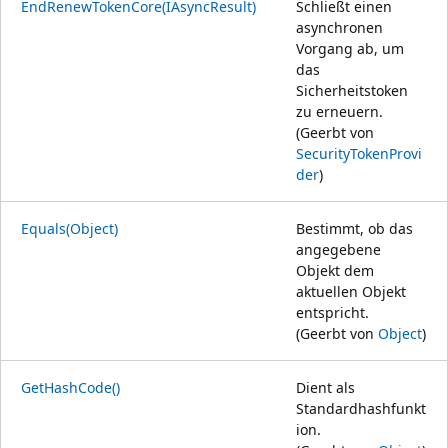
EndRenewTokenCore(IAsyncResult)
Schließt einen
asynchronen
Vorgang ab, um
das
Sicherheitstoken
zu erneuern.
(Geerbt von
SecurityTokenProvi
der
)
Equals(Object)
Bestimmt, ob das
angegebene
Objekt dem
aktuellen Objekt
entspricht.
(Geerbt von
Object
)
GetHashCode()
Dient als
Standardhashfunkt
ion.