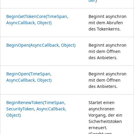
der
)
BeginGetTokenCore(TimeSpan,
Beginnt asynchron
AsyncCallback, Object)
mit dem Abrufen
des Tokenkerns.
BeginOpen(AsyncCallback, Object)
Beginnt asynchron
mit dem Öffnen
des Anbieters.
BeginOpen(TimeSpan,
Beginnt asynchron
AsyncCallback, Object)
mit dem Öffnen
des Anbieters.
BeginRenewToken(TimeSpan,
Startet einen
SecurityToken, AsyncCallback,
asynchronen
Object)
Vorgang, der ein
Sicherheitstoken
erneuert.
(Geerbt von