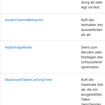
dung ab oder
legt sie fest.
IssuerChannelBehaviors
Ruft das
Verhalten des
Ausstellerkan
als ab.
KeyEntropyMode
Dient zum
Abrufen oder
Festlegen des
Schlüsselentr
opiemodus.
MaxIssuedTokenCachingTime
Ruft die
maximale Zeit
ab, die ein
ausgestelltes
Token
zwischenges