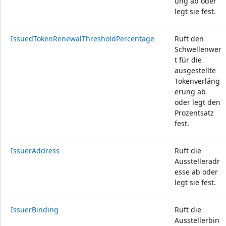
ung ab oder
legt sie fest.
IssuedTokenRenewalThresholdPercentage
Ruft den
Schwellenwer
t für die
ausgestellte
Tokenverläng
erung ab
oder legt den
Prozentsatz
fest.
IssuerAddress
Ruft die
Ausstelleradr
esse ab oder
legt sie fest.
IssuerBinding
Ruft die
Ausstellerbin