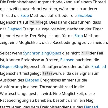
Die Ereignisbehandlungsmethode kann auf einem Thread
gleichzeitig ausgeführt werden, während ein anderer
Thread die
Stop
Methode aufruft oder die
Enabled
Eigenschaft auf
legt. Dies kann dazu führen, dass
false
das
Elapsed
Ereignis ausgelöst wird, nachdem der Timer
beendet wurde. Der Beispielcode für die
Stop
Methode
zeigt eine Möglichkeit, diese Racebedingung zu vermeiden.
Selbst wenn
SynchronizingObject
dies nicht
der Fall
null
ist, können Ereignisse auftreten,
Elapsed
nachdem die
Dispose
Stop
Eigenschaft aufgerufen oder auf die
Enabled
Eigenschaft festgelegt
wurde, da das Signal zum
false
Auslösen des
Elapsed
Ereignisses immer für die
Ausführung in einem Threadpoolthread in die
Warteschlange gestellt wird. Eine Möglichkeit, diese
Racebedingung zu beheben, besteht darin, ein Flag
festzulegen, das dem Ereignishandler für das
Elapsed