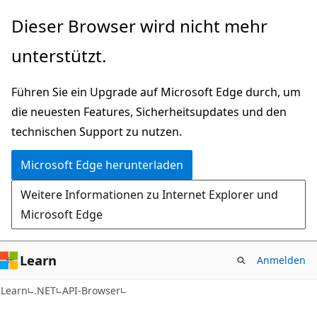
Zu
Zur
Dieser Browser wird nicht mehr
Hauptinhalt
Seitennavigation
unterstützt.
wechseln
springen
Führen Sie ein Upgrade auf Microsoft Edge durch, um
die neuesten Features, Sicherheitsupdates und den
technischen Support zu nutzen.
Microsoft Edge herunterladen
Weitere Informationen zu Internet Explorer und
Microsoft Edge
Learn
Anmelden
C#
Learn
.NET
API-Browser