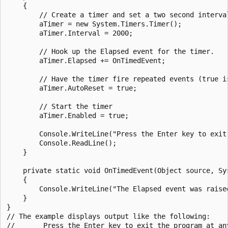
    {

        // Create a timer and set a two second interval
        aTimer = new System.Timers.Timer();

        aTimer.Interval = 2000;

        // Hook up the Elapsed event for the timer. 

        aTimer.Elapsed += OnTimedEvent;

        // Have the timer fire repeated events (true is
        aTimer.AutoReset = true;

        // Start the timer

        aTimer.Enabled = true;

        Console.WriteLine("Press the Enter key to exit 
        Console.ReadLine();

    }

    private static void OnTimedEvent(Object source, Sys
    {

        Console.WriteLine("The Elapsed event was raised
    }

}

// The example displays output like the following: 

//       Press the Enter key to exit the program at any