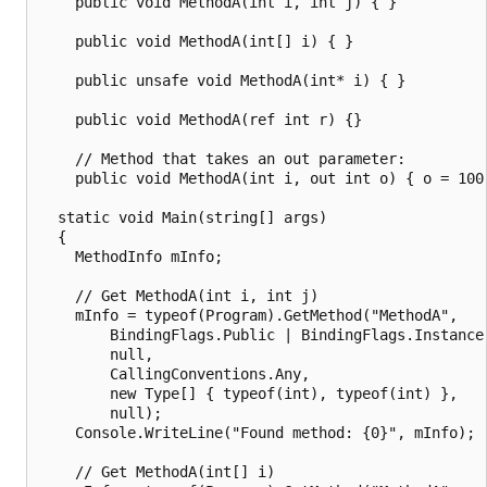
    public void MethodA(int i, int j) { }

    public void MethodA(int[] i) { }

    public unsafe void MethodA(int* i) { }

    public void MethodA(ref int r) {}

    // Method that takes an out parameter:

    public void MethodA(int i, out int o) { o = 100;
  static void Main(string[] args)

  {

    MethodInfo mInfo;

    // Get MethodA(int i, int j)

    mInfo = typeof(Program).GetMethod("MethodA",

        BindingFlags.Public | BindingFlags.Instance,
        null,

        CallingConventions.Any,

        new Type[] { typeof(int), typeof(int) },

        null);

    Console.WriteLine("Found method: {0}", mInfo);

    // Get MethodA(int[] i)
