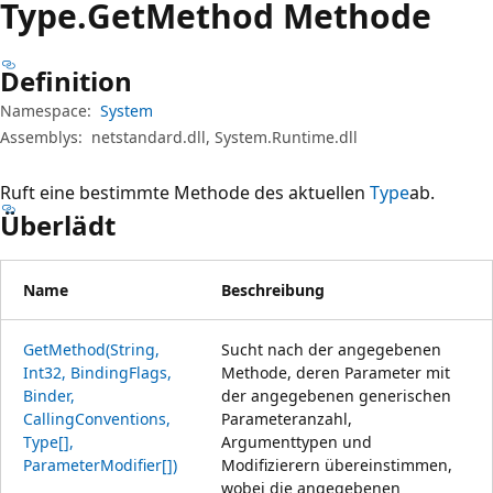
Type.
Get
Method Methode
Definition
Namespace:
System
Assemblys:
netstandard.dll, System.Runtime.dll
Ruft eine bestimmte Methode des aktuellen
Type
ab.
Überlädt
Name
Beschreibung
GetMethod(String,
Sucht nach der angegebenen
Int32, BindingFlags,
Methode, deren Parameter mit
Binder,
der angegebenen generischen
CallingConventions,
Parameteranzahl,
Type[],
Argumenttypen und
ParameterModifier[])
Modifizierern übereinstimmen,
wobei die angegebenen