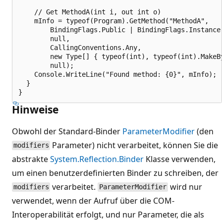
    // Get MethodA(int i, out int o)

    mInfo = typeof(Program).GetMethod("MethodA",

        BindingFlags.Public | BindingFlags.Instance,
        null,

        CallingConventions.Any,

        new Type[] { typeof(int), typeof(int).MakeBy
        null);

    Console.WriteLine("Found method: {0}", mInfo);

  }

Hinweise
Obwohl der Standard-Binder
ParameterModifier
(den
Parameter) nicht verarbeitet, können Sie die
modifiers
abstrakte
System.Reflection.Binder
Klasse verwenden,
um einen benutzerdefinierten Binder zu schreiben, der
verarbeitet.
wird nur
modifiers
ParameterModifier
verwendet, wenn der Aufruf über die COM-
Interoperabilität erfolgt, und nur Parameter, die als