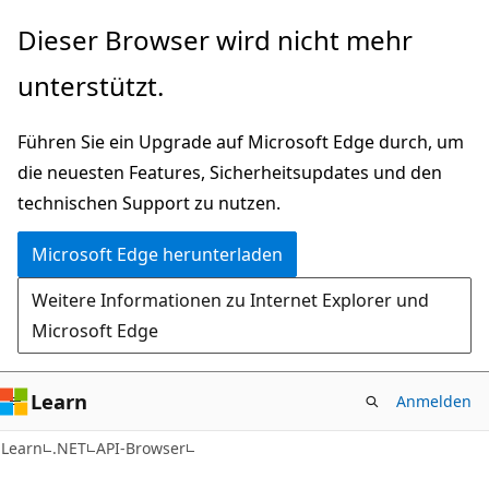
Zu
Zur
Dieser Browser wird nicht mehr
Hauptinhalt
Seitennavigation
unterstützt.
wechseln
springen
Führen Sie ein Upgrade auf Microsoft Edge durch, um
die neuesten Features, Sicherheitsupdates und den
technischen Support zu nutzen.
Microsoft Edge herunterladen
Weitere Informationen zu Internet Explorer und
Microsoft Edge
Learn
Anmelden
C#
Learn
.NET
API-Browser