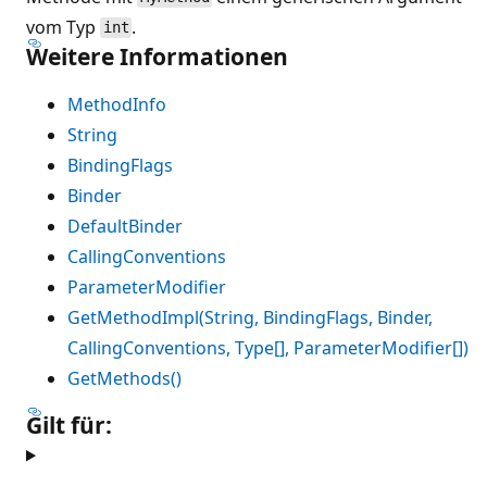
vom Typ
.
int
Weitere Informationen
MethodInfo
String
BindingFlags
Binder
DefaultBinder
CallingConventions
ParameterModifier
GetMethodImpl(String, BindingFlags, Binder,
CallingConventions, Type[], ParameterModifier[])
GetMethods()
Gilt für: