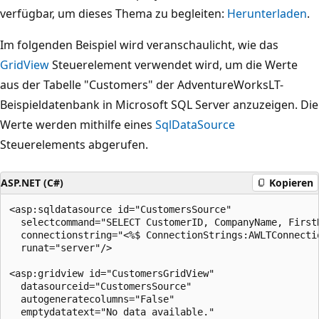
verfügbar, um dieses Thema zu begleiten:
Herunterladen
.
Im folgenden Beispiel wird veranschaulicht, wie das
GridView
Steuerelement verwendet wird, um die Werte
aus der Tabelle "Customers" der AdventureWorksLT-
Beispieldatenbank in Microsoft SQL Server anzuzeigen. Die
Werte werden mithilfe eines
SqlDataSource
Steuerelements abgerufen.
ASP.NET (C#)
Kopieren
<asp:sqldatasource id="CustomersSource"

  selectcommand="SELECT CustomerID, CompanyName, First
  connectionstring="<%$ ConnectionStrings:AWLTConnectio
  runat="server"/>

<asp:gridview id="CustomersGridView" 

  datasourceid="CustomersSource" 

  autogeneratecolumns="False"

  emptydatatext="No data available." 
