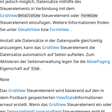
ist jedoch möglich, Datensätze mithilfe des
Steuerelements in Verbindung mit dem
GridView
Steuerelement oder
DetailsView
FormView
Steuerelement einzufügen. Weitere Informationen finden
Sie unter
DetailsView
bzw
FormView
. .
Anstatt alle Datensätze in der Datenquelle gleichzeitig
anzuzeigen, kann das
GridView
Steuerelement die
Datensätze automatisch auf Seiten aufteilen. Zum
Aktivieren der Seitenverwaltung legen Sie die
AllowPaging
Eigenschaft auf
.
true
Note
Das
GridView
Steuerelement wird basierend auf den in
dem Postback gespeicherten
ViewState
Informationen
erneut erstellt. Wenn das
GridView
Steuerelement ein oder
ein
TemplateField
CommandField
Steuerelement enthält,