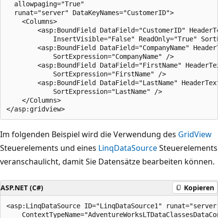
  allowpaging="True" 

  runat="server" DataKeyNames="CustomerID">

    <Columns>

        <asp:BoundField DataField="CustomerID" HeaderTe
            InsertVisible="False" ReadOnly="True" SortE
        <asp:BoundField DataField="CompanyName" HeaderT
            SortExpression="CompanyName" />

        <asp:BoundField DataField="FirstName" HeaderTex
            SortExpression="FirstName" />

        <asp:BoundField DataField="LastName" HeaderText
            SortExpression="LastName" />

    </Columns>

Im folgenden Beispiel wird die Verwendung des
GridView
Steuerelements und eines
LinqDataSource
Steuerelements
veranschaulicht, damit Sie Datensätze bearbeiten können.
ASP.NET (C#)
Kopieren
<asp:LinqDataSource ID="LinqDataSource1" runat="server"
    ContextTypeName="AdventureWorksLTDataClassesDataCon