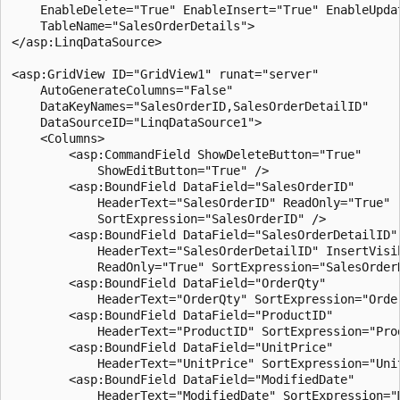
    EnableDelete="True" EnableInsert="True" EnableUpdat
    TableName="SalesOrderDetails">

</asp:LinqDataSource>

<asp:GridView ID="GridView1" runat="server" 

    AutoGenerateColumns="False" 

    DataKeyNames="SalesOrderID,SalesOrderDetailID"

    DataSourceID="LinqDataSource1">

    <Columns>

        <asp:CommandField ShowDeleteButton="True" 

            ShowEditButton="True" />

        <asp:BoundField DataField="SalesOrderID" 

            HeaderText="SalesOrderID" ReadOnly="True"

            SortExpression="SalesOrderID" />

        <asp:BoundField DataField="SalesOrderDetailID" 
            HeaderText="SalesOrderDetailID" InsertVisib
            ReadOnly="True" SortExpression="SalesOrderD
        <asp:BoundField DataField="OrderQty" 

            HeaderText="OrderQty" SortExpression="Order
        <asp:BoundField DataField="ProductID" 

            HeaderText="ProductID" SortExpression="Prod
        <asp:BoundField DataField="UnitPrice" 

            HeaderText="UnitPrice" SortExpression="Unit
        <asp:BoundField DataField="ModifiedDate" 

            HeaderText="ModifiedDate" SortExpression="M