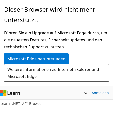
Zu
Zur
Dieser Browser wird nicht mehr
Hauptinhalt
Seitennavigation
unterstützt.
wechseln
springen
Führen Sie ein Upgrade auf Microsoft Edge durch, um
die neuesten Features, Sicherheitsupdates und den
technischen Support zu nutzen.
Microsoft Edge herunterladen
Weitere Informationen zu Internet Explorer und
Microsoft Edge
Learn
Anmelden
C#
Learn
.NET
API-Browser