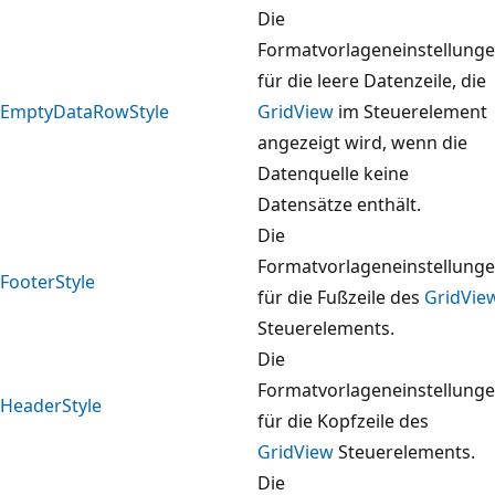
Die
Formatvorlageneinstellung
für die leere Datenzeile, die
EmptyDataRowStyle
GridView
im Steuerelement
angezeigt wird, wenn die
Datenquelle keine
Datensätze enthält.
Die
Formatvorlageneinstellung
FooterStyle
für die Fußzeile des
GridVie
Steuerelements.
Die
Formatvorlageneinstellung
HeaderStyle
für die Kopfzeile des
GridView
Steuerelements.
Die