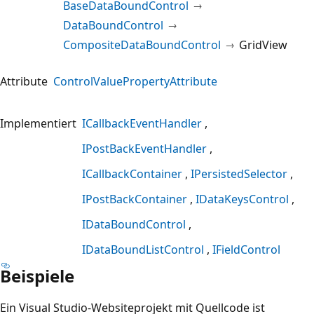
BaseDataBoundControl
DataBoundControl
CompositeDataBoundControl
GridView
Attribute
ControlValuePropertyAttribute
Implementiert
ICallbackEventHandler
IPostBackEventHandler
ICallbackContainer
IPersistedSelector
IPostBackContainer
IDataKeysControl
IDataBoundControl
IDataBoundListControl
IFieldControl
Beispiele
Ein Visual Studio-Websiteprojekt mit Quellcode ist