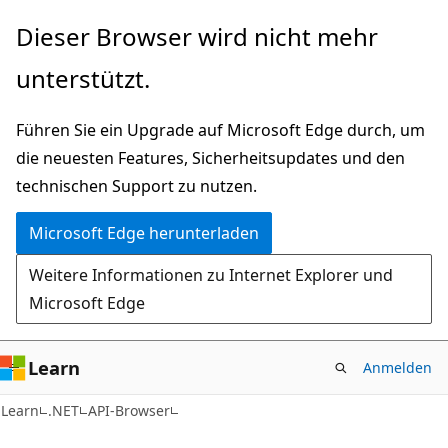
Zu
Zur
Dieser Browser wird nicht mehr
Hauptinhalt
Seitennavigation
unterstützt.
wechseln
springen
Führen Sie ein Upgrade auf Microsoft Edge durch, um
die neuesten Features, Sicherheitsupdates und den
technischen Support zu nutzen.
Microsoft Edge herunterladen
Weitere Informationen zu Internet Explorer und
Microsoft Edge
Learn
Anmelden
C#
Learn
.NET
API-Browser