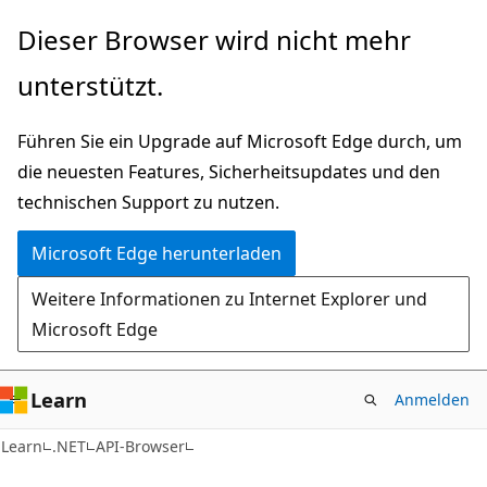
Zu
Zur
Dieser Browser wird nicht mehr
Hauptinhalt
Seitennavigation
unterstützt.
wechseln
springen
Führen Sie ein Upgrade auf Microsoft Edge durch, um
die neuesten Features, Sicherheitsupdates und den
technischen Support zu nutzen.
Microsoft Edge herunterladen
Weitere Informationen zu Internet Explorer und
Microsoft Edge
Learn
Anmelden
C#
Learn
.NET
API-Browser