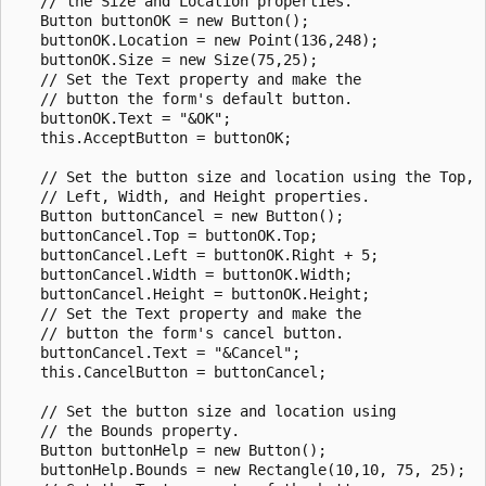
   // the Size and Location properties.

   Button buttonOK = new Button();

   buttonOK.Location = new Point(136,248);

   buttonOK.Size = new Size(75,25);

   // Set the Text property and make the 

   // button the form's default button. 

   buttonOK.Text = "&OK";

   this.AcceptButton = buttonOK;

   // Set the button size and location using the Top, 

   // Left, Width, and Height properties.

   Button buttonCancel = new Button();

   buttonCancel.Top = buttonOK.Top;

   buttonCancel.Left = buttonOK.Right + 5;

   buttonCancel.Width = buttonOK.Width;

   buttonCancel.Height = buttonOK.Height;

   // Set the Text property and make the 

   // button the form's cancel button.

   buttonCancel.Text = "&Cancel";

   this.CancelButton = buttonCancel;

   // Set the button size and location using 

   // the Bounds property.

   Button buttonHelp = new Button();

   buttonHelp.Bounds = new Rectangle(10,10, 75, 25);
