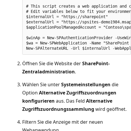
# This script creates a web application and c
# Edit variables below to fit your environmen
$internalUrl = "https://sharepoint"

$externalUrl = "https://spsites-demo1984.msap
$applicationPoolManagedAccount = "Contoso\spa
$winAp = New-SPAuthenticationProvider -UseWin
$wa = New-SPWebApplication -Name "SharePoint 
Öffnen Sie die Website der
SharePoint-
Zentraladministration
.
Wählen Sie unter
Systemeinstellungen
die
Option
Alternative Zugriffszuordnungen
konfigurieren
aus. Das Feld
Alternative
Zugriffszuordnungssammlung
wird geöffnet.
Filtern Sie die Anzeige mit der neuen
Webanwendung.