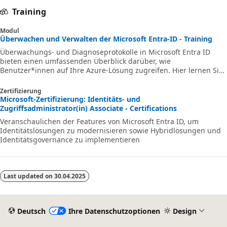
Training
Modul
Überwachen und Verwalten der Microsoft Entra-ID - Training
Überwachungs- und Diagnoseprotokolle in Microsoft Entra ID
bieten einen umfassenden Überblick darüber, wie
Benutzer*innen auf Ihre Azure-Lösung zugreifen. Hier lernen Sie,
wie Sie Anmeldedaten überwachen, Probleme beheben und die
Daten analysieren.
Zertifizierung
Microsoft-Zertifizierung: Identitäts- und
Zugriffsadministrator(in) Associate - Certifications
Veranschaulichen der Features von Microsoft Entra ID, um
Identitätslösungen zu modernisieren sowie Hybridlösungen und
Identitätsgovernance zu implementieren
Last updated on
30.04.2025
Deutsch
Ihre Datenschutzoptionen
Design