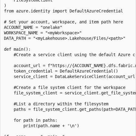
)

from azure.identity import DefaultAzureCredential

# Set your account, workspace, and item path here

ACCOUNT_NAME = "onelake"

WORKSPACE_NAME = "<myWorkspace>"

DATA_PATH = "<myLakehouse>.Lakehouse/Files/<path>"

def main():

    #Create a service client using the default Azure cr
    account_url = f"https://{ACCOUNT_NAME}.dfs.fabric.m
    token_credential = DefaultAzureCredential()

    service_client = DataLakeServiceClient(account_url,
    #Create a file system client for the workspace

    file_system_client = service_client.get_file_system
    #List a directory within the filesystem

    paths = file_system_client.get_paths(path=DATA_PATH
    for path in paths:

        print(path.name + '\n')
