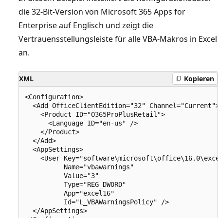
die 32-Bit-Version von Microsoft 365 Apps for
Enterprise auf Englisch und zeigt die
Vertrauensstellungsleiste für alle VBA-Makros in Excel
an.
XML
Kopieren
<Configuration>

  <Add OfficeClientEdition="32" Channel="Current">
    <Product ID="O365ProPlusRetail">

      <Language ID="en-us" />

    </Product>

  </Add>

  <AppSettings>

    <User Key="software\microsoft\office\16.0\exce
          Name="vbawarnings" 

          Value="3" 

          Type="REG_DWORD" 

          App="excel16" 

          Id="L_VBAWarningsPolicy" />

  </AppSettings>
