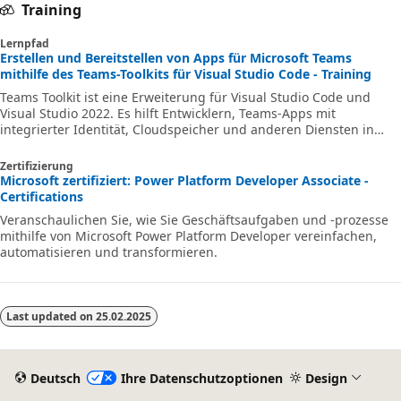
Training
Lernpfad
Erstellen und Bereitstellen von Apps für Microsoft Teams
mithilfe des Teams-Toolkits für Visual Studio Code - Training
Teams Toolkit ist eine Erweiterung für Visual Studio Code und
Visual Studio 2022. Es hilft Entwicklern, Teams-Apps mit
integrierter Identität, Cloudspeicher und anderen Diensten in
Microsoft 365 und Azure zu erstellen und bereitzustellen. In
diesem Lernpfad erfahren Sie, wie Sie eine Microsoft Teams-App
Zertifizierung
mithilfe des Teams-Toolkits für Visual Studio Code erstellen.
Microsoft zertifiziert: Power Platform Developer Associate -
Certifications
Veranschaulichen Sie, wie Sie Geschäftsaufgaben und -prozesse
mithilfe von Microsoft Power Platform Developer vereinfachen,
automatisieren und transformieren.
Last updated on
25.02.2025
Deutsch
Ihre Datenschutzoptionen
Design