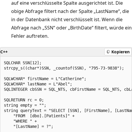
auf eine verschlüsselte Spalte ausgerichtet ist. Die
obige Abfrage filtert nach der Spalte „LastName“, die
in der Datenbank nicht verschlüsselt ist. Wenn die
Abfrage nach „SSN“ oder „BirthDate“ filtert, würde ein
Fehler auftreten.
C++
Kopieren
SQLCHAR SSN[12];

strcpy_s((char*)SSN, _countof(SSN), "795-73-9838");

SQLWCHAR* firstName = L"Catherine";

SQLWCHAR* lastName = L"Abel";

SQLINTEGER cbSSN = SQL_NTS, cbFirstName = SQL_NTS, cbLa
SQLRETURN rc = 0;

string empty = "";

string queryText = "SELECT [SSN], [FirstName], [LastNam
    "FROM  [dbo].[Patients]" +

    "WHERE " +

    "[LastName] = ?";
