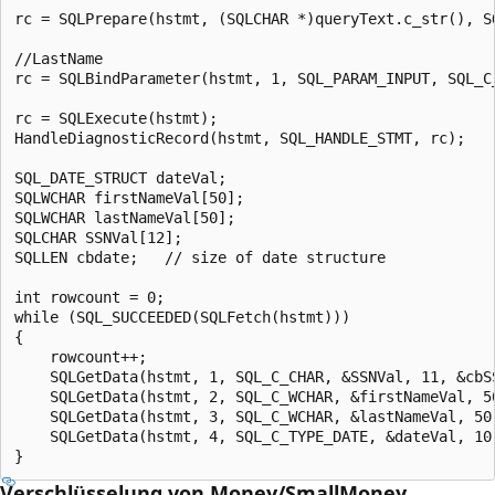
rc = SQLPrepare(hstmt, (SQLCHAR *)queryText.c_str(), SQ
//LastName

rc = SQLBindParameter(hstmt, 1, SQL_PARAM_INPUT, SQL_C
rc = SQLExecute(hstmt);

HandleDiagnosticRecord(hstmt, SQL_HANDLE_STMT, rc);

SQL_DATE_STRUCT dateVal;

SQLWCHAR firstNameVal[50];

SQLWCHAR lastNameVal[50];

SQLCHAR SSNVal[12];

SQLLEN cbdate;   // size of date structure  

int rowcount = 0;

while (SQL_SUCCEEDED(SQLFetch(hstmt)))

{

    rowcount++;

    SQLGetData(hstmt, 1, SQL_C_CHAR, &SSNVal, 11, &cbSS
    SQLGetData(hstmt, 2, SQL_C_WCHAR, &firstNameVal, 50
    SQLGetData(hstmt, 3, SQL_C_WCHAR, &lastNameVal, 50,
    SQLGetData(hstmt, 4, SQL_C_TYPE_DATE, &dateVal, 10,
Verschlüsselung von Money/SmallMoney