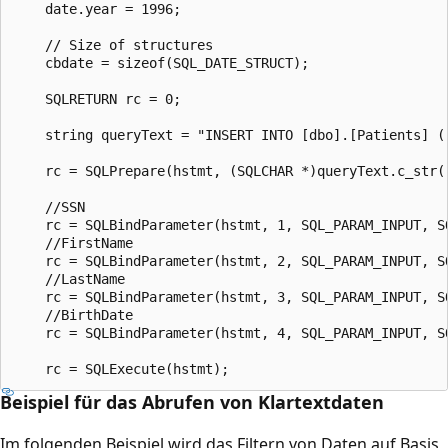
    date.year = 1996;

    // Size of structures   

    cbdate = sizeof(SQL_DATE_STRUCT);

    SQLRETURN rc = 0;

    string queryText = "INSERT INTO [dbo].[Patients] (
    rc = SQLPrepare(hstmt, (SQLCHAR *)queryText.c_str()
    //SSN

    rc = SQLBindParameter(hstmt, 1, SQL_PARAM_INPUT, S
    //FirstName

    rc = SQLBindParameter(hstmt, 2, SQL_PARAM_INPUT, S
    //LastName

    rc = SQLBindParameter(hstmt, 3, SQL_PARAM_INPUT, S
    //BirthDate

    rc = SQLBindParameter(hstmt, 4, SQL_PARAM_INPUT, S
Beispiel für das Abrufen von Klartextdaten
Im folgenden Beispiel wird das Filtern von Daten auf Basis