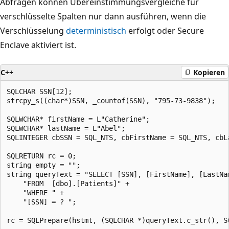
Abfragen können Übereinstimmungsvergleiche für
verschlüsselte Spalten nur dann ausführen, wenn die
Verschlüsselung
deterministisch
erfolgt oder Secure
Enclave aktiviert ist.
C++
Kopieren
SQLCHAR SSN[12];

strcpy_s((char*)SSN, _countof(SSN), "795-73-9838");

SQLWCHAR* firstName = L"Catherine";

SQLWCHAR* lastName = L"Abel";

SQLINTEGER cbSSN = SQL_NTS, cbFirstName = SQL_NTS, cbLa
SQLRETURN rc = 0;

string empty = "";

string queryText = "SELECT [SSN], [FirstName], [LastNam
    "FROM  [dbo].[Patients]" +

    "WHERE " +

    "[SSN] = ? ";

rc = SQLPrepare(hstmt, (SQLCHAR *)queryText.c_str(), SQ