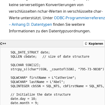
keine serverseitigen Konvertierungen von
verschlüsselten nchar-Werten in verschlüsselte char-
Werte unterstützt. Unter
ODBC-Programmierreferenz
– Anhang D: Datentypen
finden Sie weitere
Informationen zu den Datentypzuordnungen.
C++
Kopieren
    SQL_DATE_STRUCT date;

    SQLLEN cbdate;   // size of date structure  

    SQLCHAR SSN[12];

    strcpy_s((char*)SSN, _countof(SSN), "795-73-9838");
    SQLWCHAR* firstName = L"Catherine";

    SQLWCHAR* lastName = L"Abel";

    SQLINTEGER cbSSN = SQL_NTS, cbFirstName = SQL_NTS, 
    // Initialize the date structure  

    date.day = 10;

    date.month = 9;
