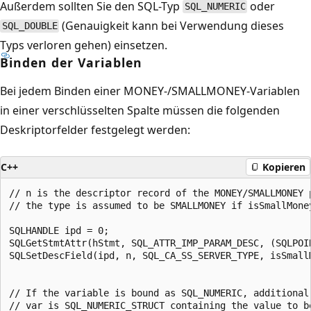
Außerdem sollten Sie den SQL-Typ
oder
SQL_NUMERIC
(Genauigkeit kann bei Verwendung dieses
SQL_DOUBLE
Typs verloren gehen) einsetzen.
Binden der Variablen
Bei jedem Binden einer MONEY-/SMALLMONEY-Variablen
in einer verschlüsselten Spalte müssen die folgenden
Deskriptorfelder festgelegt werden:
C++
Kopieren
// n is the descriptor record of the MONEY/SMALLMONEY p
// the type is assumed to be SMALLMONEY if isSmallMoney
SQLHANDLE ipd = 0;

SQLGetStmtAttr(hStmt, SQL_ATTR_IMP_PARAM_DESC, (SQLPOIN
SQLSetDescField(ipd, n, SQL_CA_SS_SERVER_TYPE, isSmall
                                                      
// If the variable is bound as SQL_NUMERIC, additional 
// var is SQL_NUMERIC_STRUCT containing the value to be