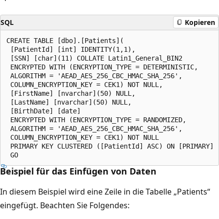
SQL
Kopieren
CREATE TABLE [dbo].[Patients](

 [PatientId] [int] IDENTITY(1,1),

 [SSN] [char](11) COLLATE Latin1_General_BIN2

 ENCRYPTED WITH (ENCRYPTION_TYPE = DETERMINISTIC,

 ALGORITHM = 'AEAD_AES_256_CBC_HMAC_SHA_256',

 COLUMN_ENCRYPTION_KEY = CEK1) NOT NULL,

 [FirstName] [nvarchar](50) NULL,

 [LastName] [nvarchar](50) NULL,

 [BirthDate] [date]

 ENCRYPTED WITH (ENCRYPTION_TYPE = RANDOMIZED,

 ALGORITHM = 'AEAD_AES_256_CBC_HMAC_SHA_256',

 COLUMN_ENCRYPTION_KEY = CEK1) NOT NULL

 PRIMARY KEY CLUSTERED ([PatientId] ASC) ON [PRIMARY] )
Beispiel für das Einfügen von Daten
In diesem Beispiel wird eine Zeile in die Tabelle „Patients“
eingefügt. Beachten Sie Folgendes: