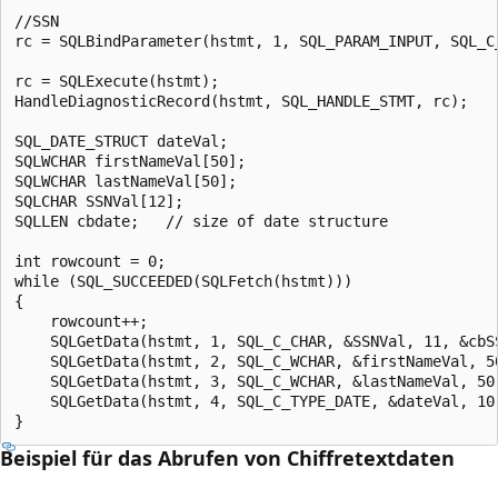
//SSN

rc = SQLBindParameter(hstmt, 1, SQL_PARAM_INPUT, SQL_C
rc = SQLExecute(hstmt);

HandleDiagnosticRecord(hstmt, SQL_HANDLE_STMT, rc);

SQL_DATE_STRUCT dateVal;

SQLWCHAR firstNameVal[50];

SQLWCHAR lastNameVal[50];

SQLCHAR SSNVal[12];

SQLLEN cbdate;   // size of date structure  

int rowcount = 0;

while (SQL_SUCCEEDED(SQLFetch(hstmt)))

{

    rowcount++;

    SQLGetData(hstmt, 1, SQL_C_CHAR, &SSNVal, 11, &cbSS
    SQLGetData(hstmt, 2, SQL_C_WCHAR, &firstNameVal, 50
    SQLGetData(hstmt, 3, SQL_C_WCHAR, &lastNameVal, 50,
    SQLGetData(hstmt, 4, SQL_C_TYPE_DATE, &dateVal, 10,
Beispiel für das Abrufen von Chiffretextdaten