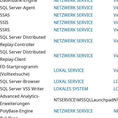
Datenbank-Engine
NETZWERK SERVICE
Vi
SQL Server-Agent
NETZWERK SERVICE
Vi
SSAS
NETZWERK SERVICE
Vi
SSIS
NETZWERK SERVICE
Vi
SSRS
NETZWERK SERVICE
Vi
SQL Server Distributed
NETZWERK SERVICE
Vi
Replay-Controller
SQL Server Distributed
NETZWERK SERVICE
Vi
Replay-Client
FD-Startprogramm
LOKAL SERVICE
Vi
(Volltextsuche)
SQL Server-Browser
LOKAL SERVICE
L
SQL Server VSS Writer
LOKALES SYSTEM
L
Advanced Analytics-
NTSERVICE\MSSQLLaunchpad
N
Erweiterungen
PolyBase-Engine
NETZWERK SERVICE
N