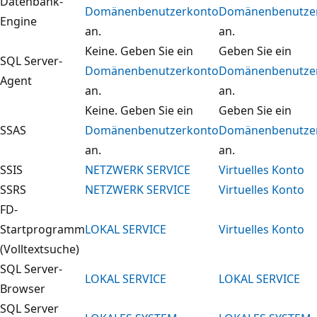
Datenbank-
Domänenbenutzerkonto
Domänenbenutze
Engine
an.
an.
Keine. Geben Sie ein
Geben Sie ein
SQL Server-
Domänenbenutzerkonto
Domänenbenutze
Agent
an.
an.
Keine. Geben Sie ein
Geben Sie ein
SSAS
Domänenbenutzerkonto
Domänenbenutze
an.
an.
SSIS
NETZWERK SERVICE
Virtuelles Konto
SSRS
NETZWERK SERVICE
Virtuelles Konto
FD-
Startprogramm
LOKAL SERVICE
Virtuelles Konto
(Volltextsuche)
SQL Server-
LOKAL SERVICE
LOKAL SERVICE
Browser
SQL Server