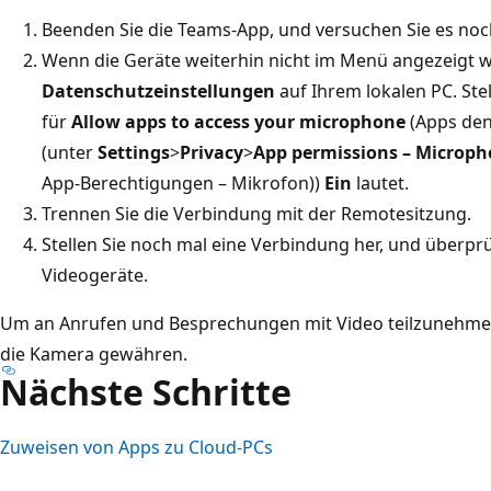
Beenden Sie die Teams-App, und versuchen Sie es noc
Wenn die Geräte weiterhin nicht im Menü angezeigt w
Datenschutzeinstellungen
auf Ihrem lokalen PC. Stell
für
Allow apps to access your microphone
(Apps den
(unter
Settings
>
Privacy
>
App permissions – Microp
App-Berechtigungen – Mikrofon))
Ein
lautet.
Trennen Sie die Verbindung mit der Remotesitzung.
Stellen Sie noch mal eine Verbindung her, und überpr
Videogeräte.
Um an Anrufen und Besprechungen mit Video teilzunehmen
die Kamera gewähren.
Nächste Schritte
Zuweisen von Apps zu Cloud-PCs
Lesemodus