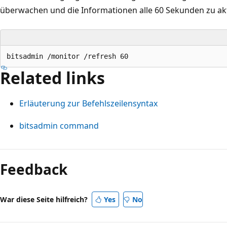
überwachen und die Informationen alle 60 Sekunden zu akt
Related links
Erläuterung zur Befehlszeilensyntax
bitsadmin command
Lesemodus
deaktiviert
Feedback
War diese Seite hilfreich?
Yes
No