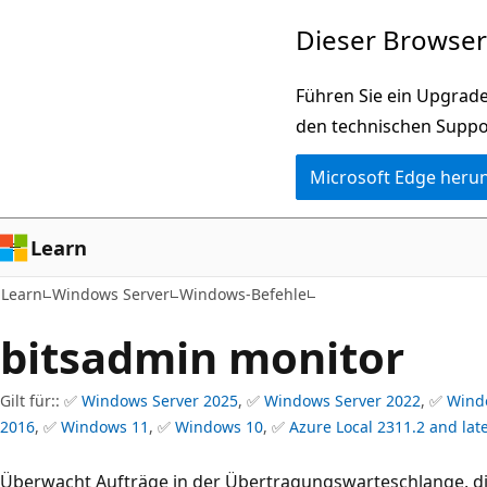
Zu
Dieser Browser 
Hauptinhalt
wechseln
Führen Sie ein Upgrade
den technischen Suppo
Microsoft Edge heru
Learn
Learn
Windows Server
Windows-Befehle
bitsadmin monitor
Gilt für:: ✅
Windows Server 2025
, ✅
Windows Server 2022
, ✅
Wind
2016
, ✅
Windows 11
, ✅
Windows 10
, ✅
Azure Local 2311.2 and lat
Überwacht Aufträge in der Übertragungswarteschlange, di