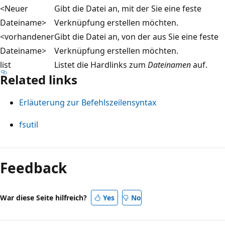
<Neuer
Gibt die Datei an, mit der Sie eine feste
Dateiname>
Verknüpfung erstellen möchten.
<vorhandener
Gibt die Datei an, von der aus Sie eine feste
Dateiname>
Verknüpfung erstellen möchten.
list
Listet die Hardlinks zum
Dateinamen
auf.
Related links
Erläuterung zur Befehlszeilensyntax
fsutil
Lesemodus
deaktiviert
Feedback
War diese Seite hilfreich?
Yes
No