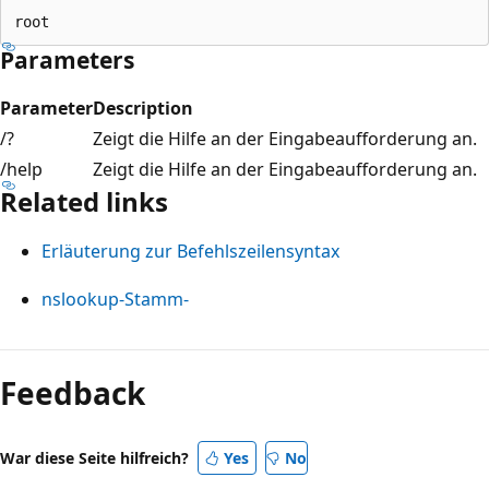
Parameters
Parameter
Description
/?
Zeigt die Hilfe an der Eingabeaufforderung an.
/help
Zeigt die Hilfe an der Eingabeaufforderung an.
Related links
Erläuterung zur Befehlszeilensyntax
nslookup-Stamm-
Lesemodus
deaktiviert
Feedback
War diese Seite hilfreich?
Yes
No