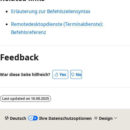
Erläuterung zur Befehlszeilensyntax
Remotedesktopdienste (Terminaldienste):
Befehlsreferenz
Lesemodus
deaktiviert
Feedback
War diese Seite hilfreich?
Yes
No
Last updated on
16.08.2025
Deutsch
Ihre Datenschutzoptionen
Design