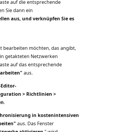
taste auf die entsprechende
n Sie dann ein
llen aus, und verknüpfen Sie es
t bearbeiten möchten, das angibt,
 in getakteten Netzwerken
taste auf das entsprechende
arbeiten"
aus.
Editor-
uration > Richtlinien >
en
.
hronisierung in kostenintensiven
beiten"
aus. Das Fenster
tzwerke aktivieren
" wird