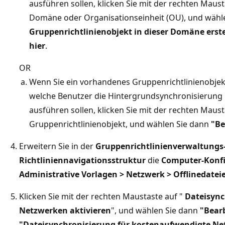
ausführen sollen, klicken Sie mit der rechten Maus
Domäne oder Organisationseinheit (OU), und wähle
Gruppenrichtlinienobjekt in dieser Domäne erste
hier
.
OR
Wenn Sie ein vorhandenes Gruppenrichtlinienobjek
welche Benutzer die Hintergrundsynchronisierung
ausführen sollen, klicken Sie mit der rechten Maus
Gruppenrichtlinienobjekt, und wählen Sie dann
"Be
Erweitern Sie in der
Gruppenrichtlinienverwaltungs-
Richtliniennavigationsstruktur
die
Computer-Konfig
Administrative Vorlagen > Netzwerk > Offlinedatei
Klicken Sie mit der rechten Maustaste auf "
Dateisync
Netzwerken aktivieren
", und wählen Sie dann
"Bear
"Dateisynchronisierung für kostenaufwendigte Ne