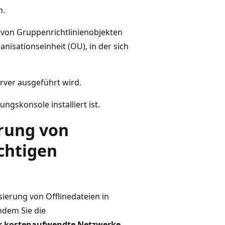
n.
 von Gruppenrichtlinienobjekten
nisationseinheit (OU), in der sich
ver ausgeführt wird.
ngskonsole installiert ist.
erung von
ichtigen
ierung von Offlinedateien in
ndem Sie die
ür kostenaufwendte Netzwerke