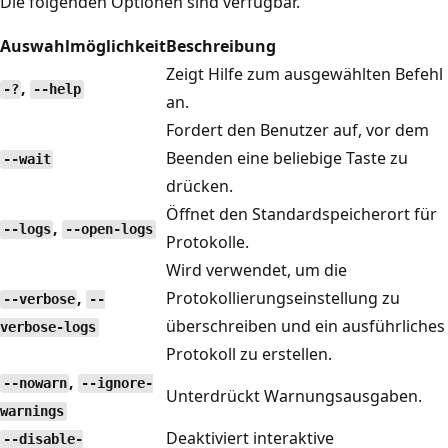
Die folgenden Optionen sind verfügbar.
Auswahlmöglichkeit
Beschreibung
Zeigt Hilfe zum ausgewählten Befehl
,
-?
--help
an.
Fordert den Benutzer auf, vor dem
Beenden eine beliebige Taste zu
--wait
drücken.
Öffnet den Standardspeicherort für
,
--logs
--open-logs
Protokolle.
Wird verwendet, um die
,
Protokollierungseinstellung zu
--verbose
--
überschreiben und ein ausführliches
verbose-logs
Protokoll zu erstellen.
,
--nowarn
--ignore-
Unterdrückt Warnungsausgaben.
warnings
Deaktiviert interaktive
--disable-