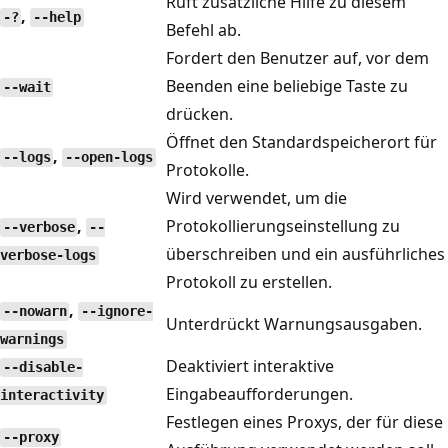
Ruft zusätzliche Hilfe zu diesem
,
-?
--help
Befehl ab.
Fordert den Benutzer auf, vor dem
Beenden eine beliebige Taste zu
--wait
drücken.
Öffnet den Standardspeicherort für
,
--logs
--open-logs
Protokolle.
Wird verwendet, um die
,
Protokollierungseinstellung zu
--verbose
--
überschreiben und ein ausführliches
verbose-logs
Protokoll zu erstellen.
,
--nowarn
--ignore-
Unterdrückt Warnungsausgaben.
warnings
Deaktiviert interaktive
--disable-
Eingabeaufforderungen.
interactivity
Festlegen eines Proxys, der für diese
--proxy