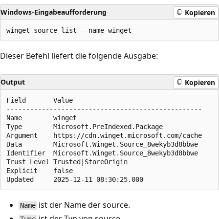
Windows-Eingabeaufforderung
Kopieren
Dieser Befehl liefert die folgende Ausgabe:
Output
Kopieren
Field       Value

--------------------------------------------------

Name        winget

Type        Microsoft.PreIndexed.Package

Argument    https://cdn.winget.microsoft.com/cache

Data        Microsoft.Winget.Source_8wekyb3d8bbwe

Identifier  Microsoft.Winget.Source_8wekyb3d8bbwe

Trust Level Trusted|StoreOrigin

Explicit    false

ist der Name der source.
Name
ist der Typ von source.