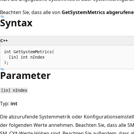
Beachten Sie, dass alle von
GetSystemMetrics abgerufen
Syntax
C++
int GetSystemMetrics(

  [in] int nIndex

Parameter
[in] nIndex
Typ:
int
Die abzurufende Systemmetrik oder Konfigurationseinstel
der folgenden Werte annehmen. Beachten Sie, dass alle SM
SM_CY*-Werte Höhen sind. Beachten Sie außerdem, dass all