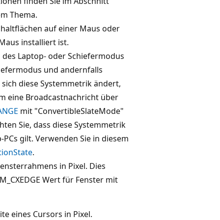
ionen finden Sie im Abschnitt
sem Thema.
chaltflächen auf einer Maus oder
aus installiert ist.
d des Laptop- oder Schiefermodus
hiefermodus und andernfalls
 sich diese Systemmetrik ändert,
m eine Broadcastnachricht über
ANGE
mit "ConvertibleSlateMode"
ten Sie, dass diese Systemmetrik
p-PCs gilt. Verwenden Sie in diesem
ionState
.
Fensterrahmens in Pixel. Dies
SM_CXEDGE Wert für Fenster mit
te eines Cursors in Pixel.