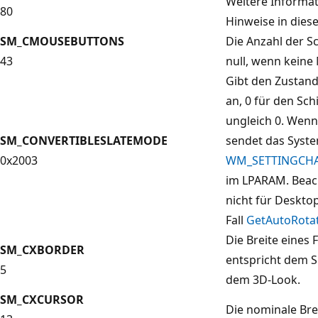
Weitere Informat
80
Hinweise in die
SM_CMOUSEBUTTONS
Die Anzahl der S
43
null, wenn keine M
Gibt den Zustan
an, 0 für den Sc
ungleich 0. Wenn
SM_CONVERTIBLESLATEMODE
sendet das Syste
0x2003
WM_SETTINGCH
im LPARAM. Beach
nicht für Deskto
Fall
GetAutoRotat
Die Breite eines 
SM_CXBORDER
entspricht dem 
5
dem 3D-Look.
SM_CXCURSOR
Die nominale Brei