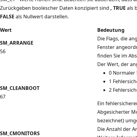
Zurückgeben boolescher Daten konzipiert sind
, TRUE
als 
FALSE
als Nullwert darstellen.
Wert
Bedeutung
Die Flags, die a
SM_ARRANGE
Fenster angeordn
56
finden Sie im Ab
Der Wert, der ang
0 Normaler 
1 Fehlersich
SM_CLEANBOOT
2 Fehlersic
67
Ein fehlersichere
Abgesicherter M
bezeichnet) umge
Die Anzahl der A
SM_CMONITORS