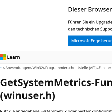
Zu
Dieser Browser 
Hauptinhalt
wechseln
Führen Sie ein Upgrade
den technischen Suppo
Microsoft Edge heru
Learn
Anwendungen
Win32
Programmierschnittstelle (API)
Fenster
GetSystemMetrics-Fun
(winuser.h)
Ruft die angegebene Systemmetrik oder Systemkonfigurati