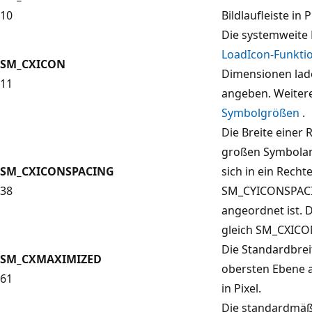
10
Bildlaufleiste in P
Die systemweite B
LoadIcon-Funkti
SM_CXICON
Dimensionen la
11
angeben. Weitere
Symbolgrößen
.
Die Breite einer 
großen Symbolans
SM_CXICONSPACING
sich in ein Recht
38
SM_CYICONSPACI
angeordnet ist. 
gleich SM_CXICO
Die Standardbrei
SM_CXMAXIMIZED
obersten Ebene 
61
in Pixel.
Die standardmäßi