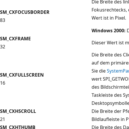
Die Breite des l
Fokusrechtecks,
SM_CXFOCUSBORDER
Wert ist in Pixel.
83
Windows 2000:
D
SM_CXFRAME
Dieser Wert ist 
32
Die Breite des Cl
auf dem primären
Sie die
SystemPar
SM_CXFULLSCREEN
wert SPI_GETWOR
16
des Bildschirmtei
Taskleiste des S
Desktopsymbolle
SM_CXHSCROLL
Die Breite der Pf
21
Bildlaufleiste in P
SM_CXHTHUMB
Die Breite des D