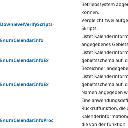
Betriebssystem abge
können.
Vergleicht zwei aufge
DownlevelVerifyScripts-
Skripts.
Listet Kalenderinform
EnumCalendarInfo
angegebenes Gebiets
Listet Kalenderinform
EnumCalendarInfoEx
gebietsschema auf, 
Bezeichner angegebe
Listet Kalenderinform
EnumCalendarInfoEx
gebietsschema auf, 
Namen angegeben wi
Eine anwendungsdefi
Rückruffunktion, die
Kalenderinformatione
EnumCalendarInfoProc
die von der funktion