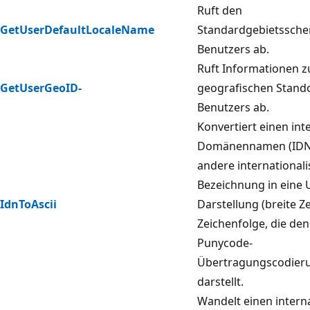
Ruft den
GetUserDefaultLocaleName
Standardgebietssch
Benutzers ab.
Ruft Informationen 
GetUserGeoID-
geografischen Stand
Benutzers ab.
Konvertiert einen int
Domänennamen (IDN)
andere internationali
Bezeichnung in eine 
IdnToAscii
Darstellung (breite Z
Zeichenfolge, die de
Punycode-
Übertragungscodier
darstellt.
Wandelt einen interna