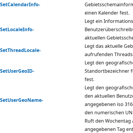
SetCalendarInfo-
Gebietsschemainform
einen Kalender fest.
Legt ein Information
SetLocaleInfo-
Benutzerüberschreib
aktuellen Gebietssch
Legt das aktuelle Ge
SetThreadLocale-
aufrufenden Threads 
Legt den geografisc
SetUserGeoID-
Standortbezeichner f
fest.
Legt den geografisch
den aktuellen Benutz
SetUserGeoName-
angegebenen iso 316
den numerischen UN 
Ruft den Wochentag 
angegebenen Tag ents