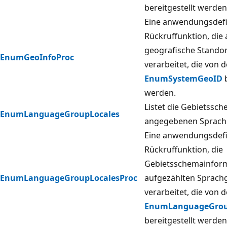
bereitgestellt werden
Eine anwendungsdefi
Rückruffunktion, die
geografische Stando
EnumGeoInfoProc
verarbeitet, die von 
EnumSystemGeoID
b
werden.
Listet die Gebietssch
EnumLanguageGroupLocales
angegebenen Sprach
Eine anwendungsdefi
Rückruffunktion, die
Gebietsschemainform
EnumLanguageGroupLocalesProc
aufgezählten Sprach
verarbeitet, die von 
EnumLanguageGrou
bereitgestellt werden