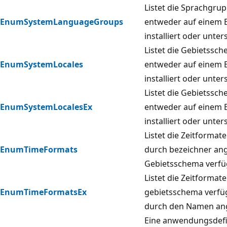
Listet die Sprachgrup
EnumSystemLanguageGroups
entweder auf einem 
installiert oder unte
Listet die Gebietssch
EnumSystemLocales
entweder auf einem 
installiert oder unte
Listet die Gebietssch
EnumSystemLocalesEx
entweder auf einem 
installiert oder unte
Listet die Zeitformate 
EnumTimeFormats
durch bezeichner an
Gebietsschema verfü
Listet die Zeitformate 
EnumTimeFormatsEx
gebietsschema verfüg
durch den Namen an
Eine anwendungsdefi