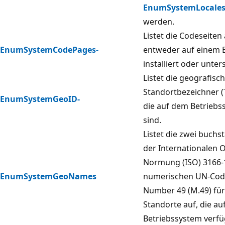
EnumSystemLocales
werden.
Listet die Codeseiten 
EnumSystemCodePages-
entweder auf einem 
installiert oder unte
Listet die geografisc
Standortbezeichner (
EnumSystemGeoID-
die auf dem Betriebs
sind.
Listet die zwei buch
der Internationalen O
Normung (ISO) 3166-1
EnumSystemGeoNames
numerischen UN-Code
Number 49 (M.49) für
Standorte auf, die a
Betriebssystem verfü