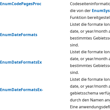
EnumCodePagesProc
Codeseiteninformatio
die von der
EnumSys
Funktion bereitgestel
Listet die formate lon
date, or year/month a
EnumDateFormats
bestimmtes Gebietss
sind.
Listet die formate lon
date, or year/month a
EnumDateFormatsEx
bestimmtes Gebietss
sind.
Listet die formate lon
date, or year/month a
EnumDateFormatsEx-
gebietsschema verfüg
durch den Namen ang
Eine anwendungsdefi