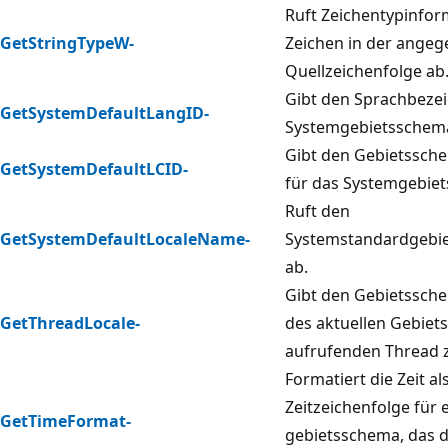
Ruft Zeichentypinfor
GetStringTypeW-
Zeichen in der ange
Quellzeichenfolge ab
Gibt den Sprachbezei
GetSystemDefaultLangID-
Systemgebietsschema
Gibt den Gebietssch
GetSystemDefaultLCID-
für das Systemgebie
Ruft den
GetSystemDefaultLocaleName-
Systemstandardgeb
ab.
Gibt den Gebietssch
GetThreadLocale-
des aktuellen Gebiet
aufrufenden Thread 
Formatiert die Zeit al
Zeitzeichenfolge für 
GetTimeFormat-
gebietsschema, das 