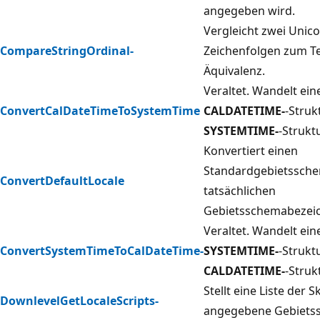
angegeben wird.
Vergleicht zwei Unic
CompareStringOrdinal-
Zeichenfolgen zum Te
Äquivalenz.
Veraltet. Wandelt ei
ConvertCalDateTimeToSystemTime
CALDATETIME-
-Struk
SYSTEMTIME-
-Strukt
Konvertiert einen
Standardgebietssche
ConvertDefaultLocale
tatsächlichen
Gebietsschemabezeic
Veraltet. Wandelt ei
ConvertSystemTimeToCalDateTime-
SYSTEMTIME-
-Struktu
CALDATETIME-
-Struk
Stellt eine Liste der S
DownlevelGetLocaleScripts-
angegebene Gebietss