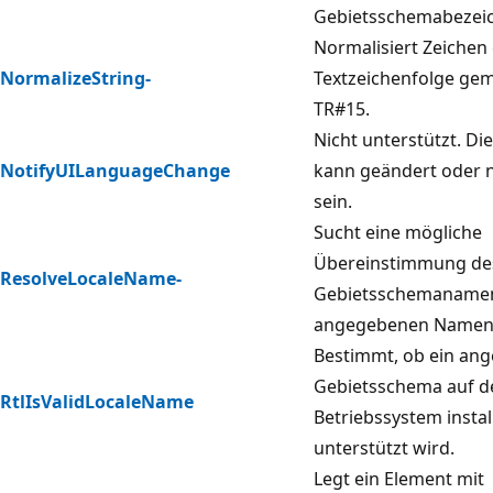
Gebietsschemabezeic
Normalisiert Zeichen 
NormalizeString-
Textzeichenfolge ge
TR#15.
Nicht unterstützt. Di
NotifyUILanguageChange
kann geändert oder n
sein.
Sucht eine mögliche
Übereinstimmung de
ResolveLocaleName-
Gebietsschemanamen
angegebenen Namen
Bestimmt, ob ein an
Gebietsschema auf 
RtlIsValidLocaleName
Betriebssystem instal
unterstützt wird.
Legt ein Element mit