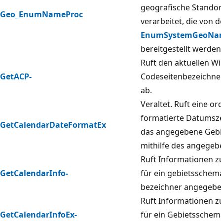
geografische Stando
Geo_EnumNameProc
verarbeitet, die von d
EnumSystemGeoNa
bereitgestellt werden
Ruft den aktuellen W
GetACP-
Codeseitenbezeichne
ab.
Veraltet. Ruft eine 
formatierte Datumsze
GetCalendarDateFormatEx
das angegebene Geb
mithilfe des angege
Ruft Informationen z
GetCalendarInfo-
für ein gebietsschem
bezeichner angegebe
Ruft Informationen z
GetCalendarInfoEx-
für ein Gebietsschem