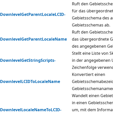
Ruft den Gebietssch
für das übergeordne
DownlevelGetParentLocaleLCID-
Gebietsschema des 
Gebietsschemas ab.
Ruft den Gebietssc
DownlevelGetParentLocaleName
das übergeordnete 
des angegebenen Ge
Stellt eine Liste von S
DownlevelGetStringScripts-
in der angegebenen 
Zeichenfolge verwen
Konvertiert einen
DownlevelLCIDToLocaleName
Gebietsschemabezeic
Gebietsschemaname
Wandelt einen Gebi
in einen Gebietssch
DownlevelLocaleNameToLCID-
um, mit dem Informa