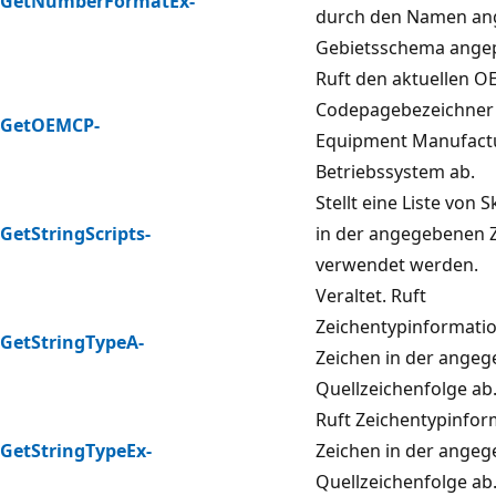
GetNumberFormatEx-
durch den Namen an
Gebietsschema angep
Ruft den aktuellen O
Codepagebezeichner 
GetOEMCP-
Equipment Manufactu
Betriebssystem ab.
Stellt eine Liste von S
GetStringScripts-
in der angegebenen 
verwendet werden.
Veraltet. Ruft
Zeichentypinformatio
GetStringTypeA-
Zeichen in der ange
Quellzeichenfolge ab
Ruft Zeichentypinfor
GetStringTypeEx-
Zeichen in der ange
Quellzeichenfolge ab