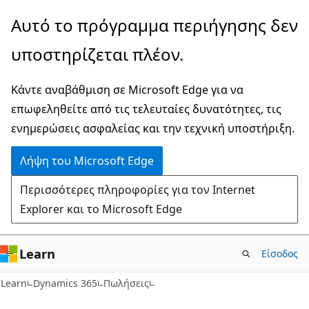
Παράλειψη
Αυτό το πρόγραμμα περιήγησης δεν
και
υποστηρίζεται πλέον.
μετάβαση
στο
Κάντε αναβάθμιση σε Microsoft Edge για να
κύριο
επωφεληθείτε από τις τελευταίες δυνατότητες, τις
περιεχόμενο
ενημερώσεις ασφαλείας και την τεχνική υποστήριξη.
Λήψη του Microsoft Edge
Περισσότερες πληροφορίες για τον Internet
Explorer και το Microsoft Edge
Learn
Είσοδος
Learn
Dynamics 365
Πωλήσεις