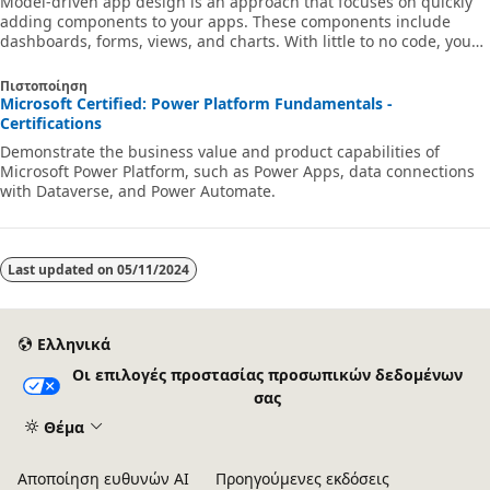
Model-driven app design is an approach that focuses on quickly
adding components to your apps. These components include
dashboards, forms, views, and charts. With little to no code, you
can make apps that are simple or complex. Unlike in canvas app
development, where the designer has total control over the app
Πιστοποίηση
layout, much of the layout in model-driven apps is determined by
Microsoft Certified: Power Platform Fundamentals -
the components you add. In other words, the emphasis is more on
Certifications
quickly viewing your business data and making decisions than on
Demonstrate the business value and product capabilities of
intrica
Microsoft Power Platform, such as Power Apps, data connections
with Dataverse, and Power Automate.
Last updated on
05/11/2024
Ελληνικά
Οι επιλογές προστασίας προσωπικών δεδομένων
σας
Θέμα
Αποποίηση ευθυνών AI
Προηγούμενες εκδόσεις