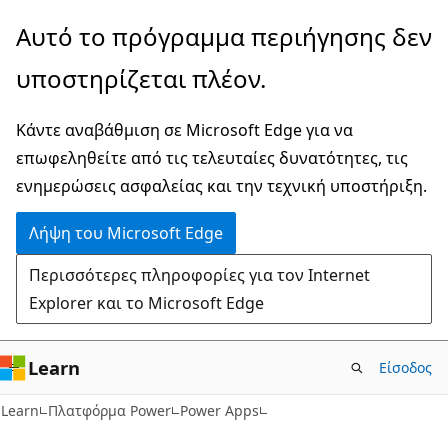
Παράλειψη
Αυτό το πρόγραμμα περιήγησης δεν
και
υποστηρίζεται πλέον.
μετάβαση
στο
Κάντε αναβάθμιση σε Microsoft Edge για να
κύριο
επωφεληθείτε από τις τελευταίες δυνατότητες, τις
περιεχόμενο
ενημερώσεις ασφαλείας και την τεχνική υποστήριξη.
Λήψη του Microsoft Edge
Περισσότερες πληροφορίες για τον Internet
Explorer και το Microsoft Edge
Learn
Είσοδος
Learn
Πλατφόρμα Power
Power Apps