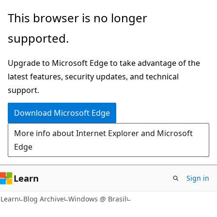
Skip
Skip
This browser is no longer
to
to
supported.
main
Ask
content
Learn
Upgrade to Microsoft Edge to take advantage of the
chat
latest features, security updates, and technical
experience
support.
Download Microsoft Edge
More info about Internet Explorer and Microsoft
Edge
Learn
Sign in
Learn
Blog Archive
Windows @ Brasil