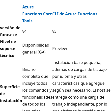
Azure
Functions Core
CLI de Azure Functions
Tools
versión de
v4
v5
func.exe
Nivel de
Disponibilidad
soporte
Preview
general (GA)
técnico
Instalación base pequeña,
Binario
además de cargas de trabajo
completo que
por idioma y otras
incluye todos
características que agregue
Superficie
los comandos y
según sea necesario. El host se
de
funcionalidades
entrega como una carga de
instalación
de todos los
trabajo independiente, por lo
lenguajes
que obtienes la versión más