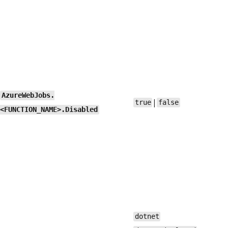
AzureWebJobs.
|
true
false
<FUNCTION_NAME>.Disabled
dotnet