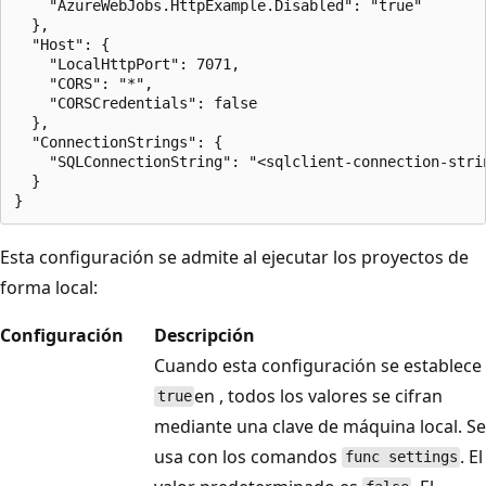
    "AzureWebJobs.HttpExample.Disabled": "true"

  },

  "Host": {

    "LocalHttpPort": 7071,

    "CORS": "*",

    "CORSCredentials": false

  },

  "ConnectionStrings": {

    "SQLConnectionString": "<sqlclient-connection-strin
  }

Esta configuración se admite al ejecutar los proyectos de
forma local:
Configuración
Descripción
Cuando esta configuración se establece
en , todos los valores se cifran
true
mediante una clave de máquina local. Se
usa con los comandos
. El
func settings