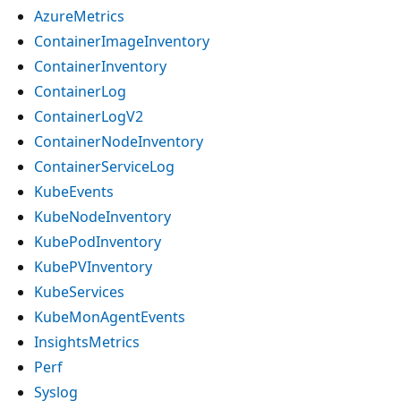
AzureMetrics
ContainerImageInventory
ContainerInventory
ContainerLog
ContainerLogV2
ContainerNodeInventory
ContainerServiceLog
KubeEvents
KubeNodeInventory
KubePodInventory
KubePVInventory
KubeServices
KubeMonAgentEvents
InsightsMetrics
Perf
Syslog