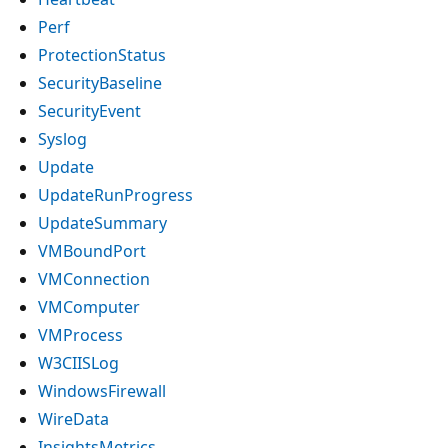
Perf
ProtectionStatus
SecurityBaseline
SecurityEvent
Syslog
Update
UpdateRunProgress
UpdateSummary
VMBoundPort
VMConnection
VMComputer
VMProcess
W3CIISLog
WindowsFirewall
WireData
InsightsMetrics