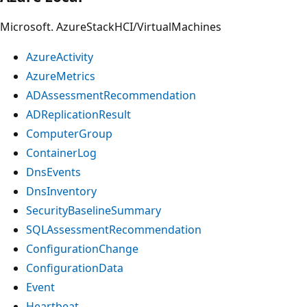
Microsoft. AzureStackHCI/VirtualMachines
AzureActivity
AzureMetrics
ADAssessmentRecommendation
ADReplicationResult
ComputerGroup
ContainerLog
DnsEvents
DnsInventory
SecurityBaselineSummary
SQLAssessmentRecommendation
ConfigurationChange
ConfigurationData
Event
Heartbeat