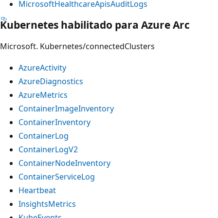
MicrosoftHealthcareApisAuditLogs
Kubernetes habilitado para Azure Arc
Microsoft. Kubernetes/connectedClusters
AzureActivity
AzureDiagnostics
AzureMetrics
ContainerImageInventory
ContainerInventory
ContainerLog
ContainerLogV2
ContainerNodeInventory
ContainerServiceLog
Heartbeat
InsightsMetrics
KubeEvents