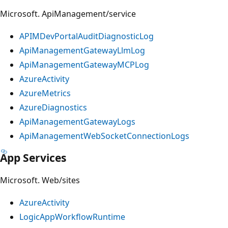
Microsoft. ApiManagement/service
APIMDevPortalAuditDiagnosticLog
ApiManagementGatewayLlmLog
ApiManagementGatewayMCPLog
AzureActivity
AzureMetrics
AzureDiagnostics
ApiManagementGatewayLogs
ApiManagementWebSocketConnectionLogs
App Services
Microsoft. Web/sites
AzureActivity
LogicAppWorkflowRuntime