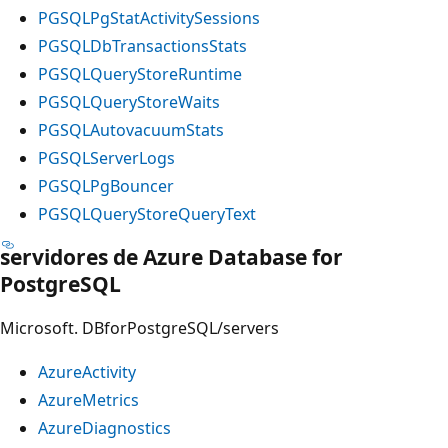
PGSQLPgStatActivitySessions
PGSQLDbTransactionsStats
PGSQLQueryStoreRuntime
PGSQLQueryStoreWaits
PGSQLAutovacuumStats
PGSQLServerLogs
PGSQLPgBouncer
PGSQLQueryStoreQueryText
servidores de Azure Database for
PostgreSQL
Microsoft. DBforPostgreSQL/servers
AzureActivity
AzureMetrics
AzureDiagnostics