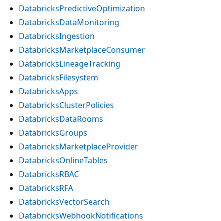
DatabricksPredictiveOptimization
DatabricksDataMonitoring
DatabricksIngestion
DatabricksMarketplaceConsumer
DatabricksLineageTracking
DatabricksFilesystem
DatabricksApps
DatabricksClusterPolicies
DatabricksDataRooms
DatabricksGroups
DatabricksMarketplaceProvider
DatabricksOnlineTables
DatabricksRBAC
DatabricksRFA
DatabricksVectorSearch
DatabricksWebhookNotifications