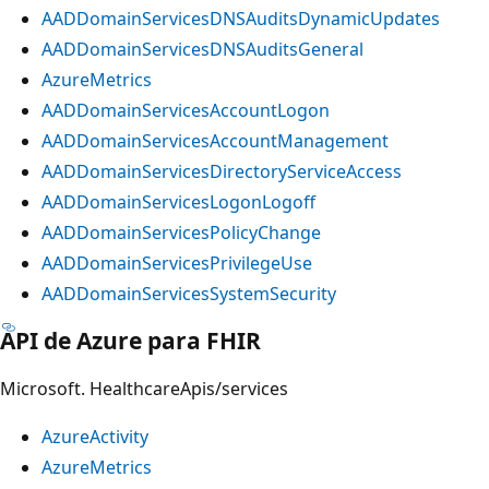
AADDomainServicesDNSAuditsDynamicUpdates
AADDomainServicesDNSAuditsGeneral
AzureMetrics
AADDomainServicesAccountLogon
AADDomainServicesAccountManagement
AADDomainServicesDirectoryServiceAccess
AADDomainServicesLogonLogoff
AADDomainServicesPolicyChange
AADDomainServicesPrivilegeUse
AADDomainServicesSystemSecurity
API de Azure para FHIR
Microsoft. HealthcareApis/services
AzureActivity
AzureMetrics