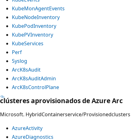
KubeMonAgentEvents
KubeNodeInventory
KubePodInventory
KubePVInventory
KubeServices
Perf
Syslog
ArcK8sAudit
ArcK8sAuditAdmin
ArcK8sControlPlane
clústeres aprovisionados de Azure Arc
Microsoft. HybridContainerservice/Provisionedclusters
AzureActivity
AzureDiagnostics