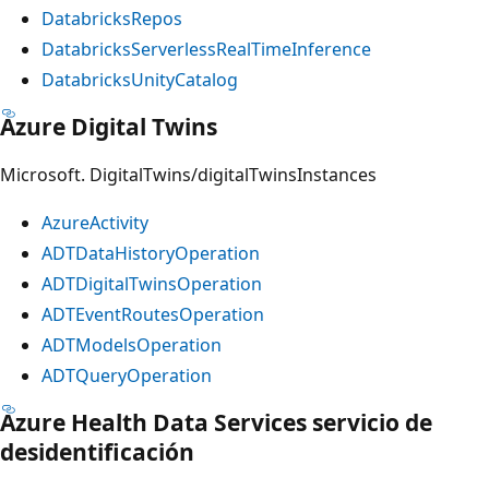
DatabricksRepos
DatabricksServerlessRealTimeInference
DatabricksUnityCatalog
Azure Digital Twins
Microsoft. DigitalTwins/digitalTwinsInstances
AzureActivity
ADTDataHistoryOperation
ADTDigitalTwinsOperation
ADTEventRoutesOperation
ADTModelsOperation
ADTQueryOperation
Azure Health Data Services servicio de
desidentificación