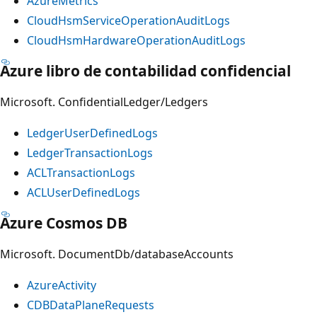
AzureMetrics
CloudHsmServiceOperationAuditLogs
CloudHsmHardwareOperationAuditLogs
Azure libro de contabilidad confidencial
Microsoft. ConfidentialLedger/Ledgers
LedgerUserDefinedLogs
LedgerTransactionLogs
ACLTransactionLogs
ACLUserDefinedLogs
Azure Cosmos DB
Microsoft. DocumentDb/databaseAccounts
AzureActivity
CDBDataPlaneRequests