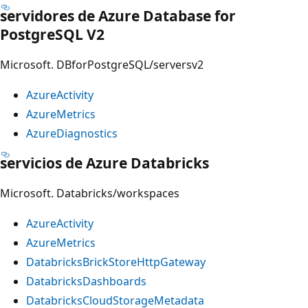
servidores de Azure Database for
PostgreSQL V2
Microsoft. DBforPostgreSQL/serversv2
AzureActivity
AzureMetrics
AzureDiagnostics
servicios de Azure Databricks
Microsoft. Databricks/workspaces
AzureActivity
AzureMetrics
DatabricksBrickStoreHttpGateway
DatabricksDashboards
DatabricksCloudStorageMetadata