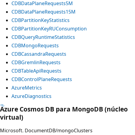
CDBDataPlaneRequests5M
CDBDataPlaneRequests15M
CDBPartitionKeyStatistics
CDBPartitionKeyRUConsumption
CDBQueryRuntimeStatistics
CDBMongoRequests
CDBCassandraRequests
CDBGremlinRequests
CDBTableApiRequests
CDBControlPlaneRequests
AzureMetrics
AzureDiagnostics
Azure Cosmos DB para MongoDB (núcleo
virtual)
Microsoft. DocumentDB/mongoClusters