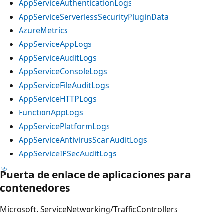
AppServiceAuthenticationLogs
AppServiceServerlessSecurityPluginData
AzureMetrics
AppServiceAppLogs
AppServiceAuditLogs
AppServiceConsoleLogs
AppServiceFileAuditLogs
AppServiceHTTPLogs
FunctionAppLogs
AppServicePlatformLogs
AppServiceAntivirusScanAuditLogs
AppServiceIPSecAuditLogs
Puerta de enlace de aplicaciones para
contenedores
Microsoft. ServiceNetworking/TrafficControllers