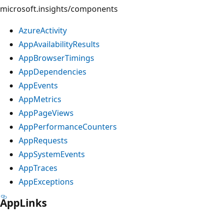
microsoft.insights/components
AzureActivity
AppAvailabilityResults
AppBrowserTimings
AppDependencies
AppEvents
AppMetrics
AppPageViews
AppPerformanceCounters
AppRequests
AppSystemEvents
AppTraces
AppExceptions
AppLinks