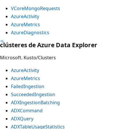
VCoreMongoRequests
AzureActivity
AzureMetrics
AzureDiagnostics
clústeres de Azure Data Explorer
Microsoft. Kusto/Clusters
AzureActivity
AzureMetrics
FailedIngestion
SucceededIngestion
ADXIngestionBatching
ADXCommand
ADXQuery
ADXTableUsageStatistics