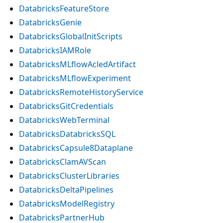
DatabricksFeatureStore
DatabricksGenie
DatabricksGlobalInitScripts
DatabricksIAMRole
DatabricksMLflowAcledArtifact
DatabricksMLflowExperiment
DatabricksRemoteHistoryService
DatabricksGitCredentials
DatabricksWebTerminal
DatabricksDatabricksSQL
DatabricksCapsule8Dataplane
DatabricksClamAVScan
DatabricksClusterLibraries
DatabricksDeltaPipelines
DatabricksModelRegistry
DatabricksPartnerHub