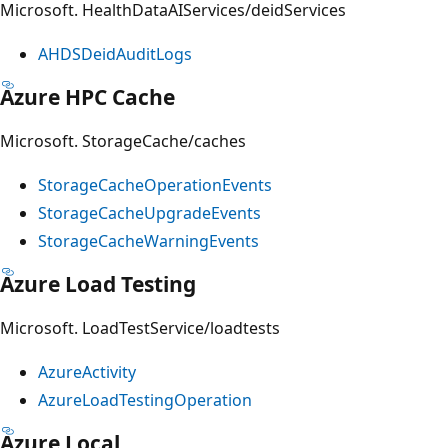
Microsoft. HealthDataAIServices/deidServices
AHDSDeidAuditLogs
Azure HPC Cache
Microsoft. StorageCache/caches
StorageCacheOperationEvents
StorageCacheUpgradeEvents
StorageCacheWarningEvents
Azure Load Testing
Microsoft. LoadTestService/loadtests
AzureActivity
AzureLoadTestingOperation
Azure Local