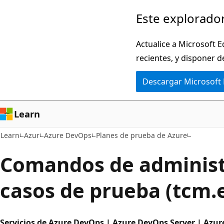
Ir
Este explorador
al
contenido
Actualice a Microsoft E
principal
recientes, y disponer d
Descargar Microsoft
Learn
Learn
Azur
Azure DevOps
Planes de prueba de Azure
Comandos de administ
casos de prueba (tcm.
Servicios de Azure DevOps | Azure DevOps Server | Azur