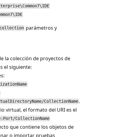
nterprise\Common7\IDE
ommon7\IDE
parámetros y
collection
de la colección de proyectos de
s el siguiente:
s:
izationName
:
.
tualDirectoryName/CollectionName
o virtual, el formato del URI es el
e:Port/CollectionName
cto que contiene los objetos de
onar o importar pruebas