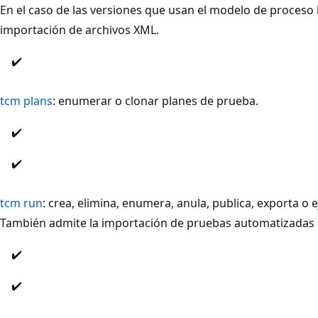
En el caso de las versiones que usan el modelo de proceso
importación de archivos XML.
✔️
tcm plans
: enumerar o clonar planes de prueba.
✔️
✔️
tcm run
: crea, elimina, enumera, anula, publica, exporta o
También admite la importación de pruebas automatizadas 
✔️
✔️