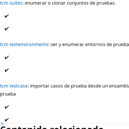
tcm suites
: enumerar o clonar conjuntos de pruebas.
✔️
✔️
tcm testenvironments
: ver y enumerar entornos de prueba
✔️
✔️
tcm testcase
: importar casos de prueba desde un ensambla
prueba
✔️
✔️